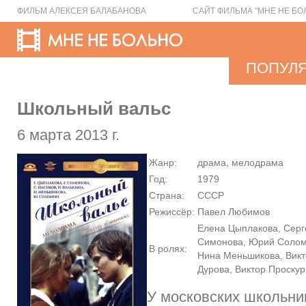
ФИЛЬМ АЛЕКСЕЯ БАЛАБАНОВА
САЙТ ФИЛЬМА "МНЕ НЕ БО
ПОПУЛ
Школьный вальс
6 марта 2013 г.
Жанр:
драма, мелодрама
Год:
1979
Страна:
СССР
Режиссёр:
Павел Любимов
Елена Цыплакова, Серг
Симонова, Юрий Соломи
В ролях:
Нина Меньшикова, Викт
Дурова, Виктор Проску
У московских школьни