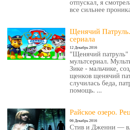
отпускал, я смотрел
все сильнее проника
Щенячий Патруль
сериала
12 Декабрь 2016
"Щенячий патруль" 
мультсериал. Мульт
Зике - мальчике, со
щенков щенячий пат
случилась беда, пат
помощь. ...
Райское озеро. Ре
06 Декабрь 2016
Стив и Дженни — в