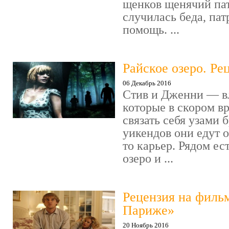
щенков щенячий пат
случилась беда, пат
помощь. ...
Райское озеро. Ре
06 Декабрь 2016
Стив и Дженни — в
которые в скором в
связать себя узами б
уикендов они едут о
то карьер. Рядом ес
озеро и ...
Рецензия на филь
Париже»
20 Ноябрь 2016