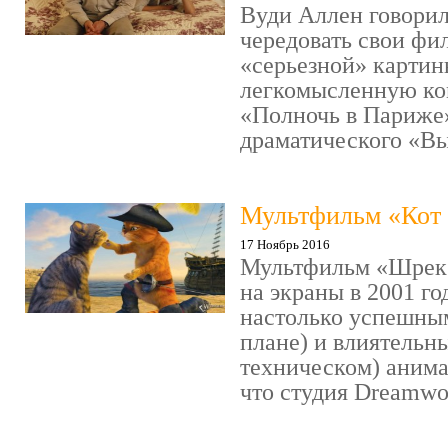
Вуди Аллен говорил
чередовать свои фи
«серьезной» картин
легкомысленную ко
«Полночь в Париже
драматического «Выс
Мультфильм «Кот 
17 Ноябрь 2016
Мультфильм «Шрек»
на экраны в 2001 го
настолько успешны
плане) и влиятельн
техническом) аним
что студия Dreamwor