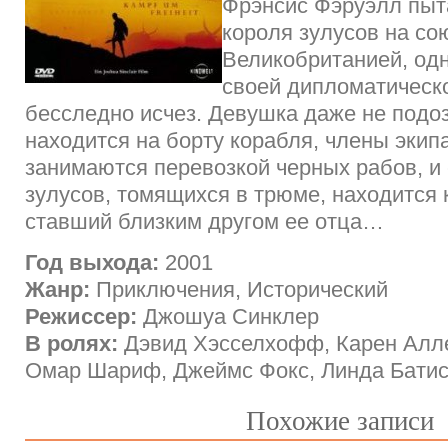
Фрэнсис Фэруэлл пыт
короля зулусов на со
Великобританией, од
своей дипломатическ
бесследно исчез. Девушка даже не подоз
находится на борту корабля, члены экип
занимаются перевозкой черных рабов, и
зулусов, томящихся в трюме, находится 
ставший близким другом ее отца…
Год выхода:
2001
Жанр:
Приключения, Исторический
Режиссер:
Джошуа Синклер
В ролях:
Дэвид Хэсселхофф, Карен Алле
Омар Шариф, Джеймс Фокс, Линда Батис
Похожие записи