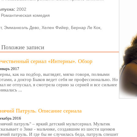
ыпуска:
2002
Романтическая комедия
т, Эмманюэль Дево, Хелен Фийер, Бернар Ле Кок,
Похожие записи
ечественный сериал «Интерны». Обзор
нварь 2017
ерны, как на подбор, выглядят, мягко говоря, полными
отами, а доктор Быков ведет себя не профессионально. Но
иал не отпускал, я смотрела серию за серией и все сильнее
никалась ...
нячий Патруль. Описание сериала
екабрь 2016
нячий патруль" – яркий детский мультсериал. Мультик
сказывает о Зике - мальчике, создавшим из шести щенков
ячий патруль. И где бы не случилась беда, патруль спешит