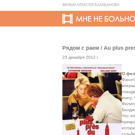
ФИЛЬМ АЛЕКСЕЯ БАЛАБАНОВА
Рядом с раем / Au plus pres
23 декабря 2012 г.
О фил
Фанэтт
вперв
поездк
книгу,
Филип
Билдин
Что эт
превр
котора
судьб