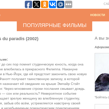
СА
НОВОСТИ
ПОПУЛЯРНЫЕ ФИЛЬМЫ
А вы зн
 du paradis (2002)
Афоризм
ьме:
 до сих пор помнит студенческую юность, когда она
ые влюбилась в прекрасного Филиппа. Накануне
и в Нью-Йорк, где ей предстоит закончить свою новую
 Фанэтт получает таинственную записку, в которой
п назначает ей свидание на крыше Эмпайр Стэйт
г. Через мгновение строки послания смывает дождь.
о — сон или реальность? Невероятное событие
"Бойтесь 
ащает зрелую женщину во влюбленную студентку,
я, забыв обо всём, устремляется навстречу своей
е и незабываемым романтическим приключениям…