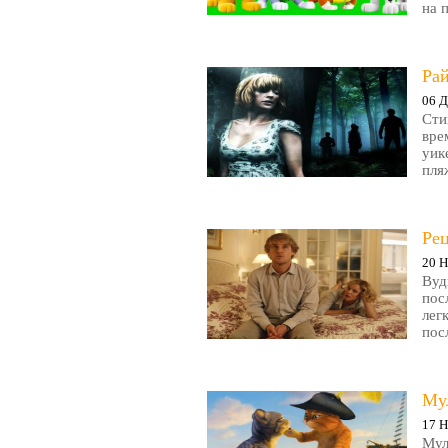
на 
Рай
06 Д
Сти
вре
уик
пляж
Ре
20 Н
Вуд
пос
лег
пос
Му
17 Н
Мул