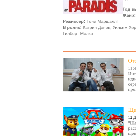
Год в
Жанр:
Режиссер:
Тони Маршаллl
В ролях:
Катрин Денев, Уильям Хер
Гилберт Мелки
От
11 Я
Инт
иди
сер
про
Ще
12 Д
"Ще
рас
щен