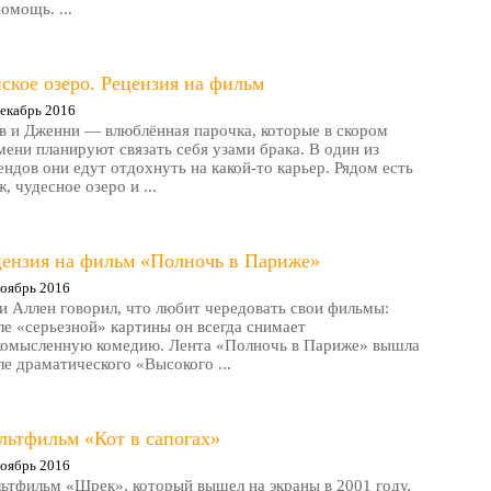
помощь. ...
ское озеро. Рецензия на фильм
екабрь 2016
в и Дженни — влюблённая парочка, которые в скором
мени планируют связать себя узами брака. В один из
ендов они едут отдохнуть на какой-то карьер. Рядом есть
, чудесное озеро и ...
цензия на фильм «Полночь в Париже»
оябрь 2016
и Аллен говорил, что любит чередовать свои фильмы:
ле «серьезной» картины он всегда снимает
комысленную комедию. Лента «Полночь в Париже» вышла
ле драматического «Высокого ...
льтфильм «Кот в сапогах»
оябрь 2016
ьтфильм «Шрек», который вышел на экраны в 2001 году,