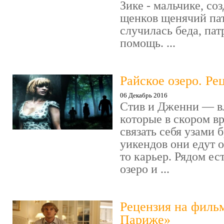
Зике - мальчике, со
щенков щенячий пат
случилась беда, пат
помощь. ...
Райское озеро. Ре
06 Декабрь 2016
Стив и Дженни — в
которые в скором в
связать себя узами б
уикендов они едут о
то карьер. Рядом ес
озеро и ...
Рецензия на филь
Париже»