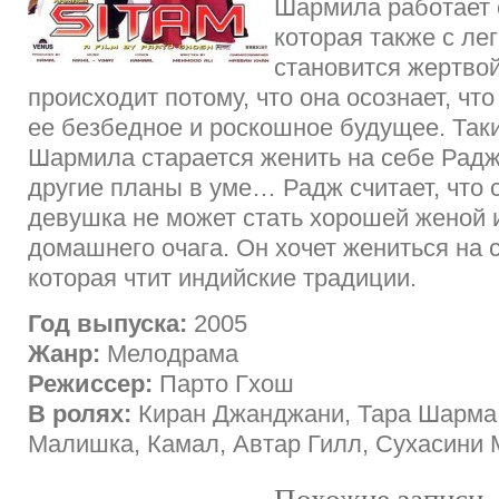
Шармила работает 
которая также с ле
становится жертвой
происходит потому, что она осознает, чт
ее безбедное и роскошное будущее. Так
Шармила старается женить на себе Раджа
другие планы в уме… Радж считает, что
девушка не может стать хорошей женой 
домашнего очага. Он хочет жениться на 
которая чтит индийские традиции.
Год выпуска:
2005
Жанр:
Мелодрама
Режиссер:
Парто Гхош
В ролях:
Киран Джанджани, Тара Шарма,
Малишка, Камал, Автар Гилл, Сухасини