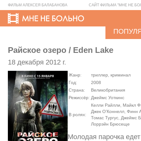
ФИЛЬМ АЛЕКСЕЯ БАЛАБАНОВА
САЙТ ФИЛЬМА "МНЕ НЕ БО
ПОПУЛ
Райское озеро / Eden Lake
18 декабря 2012 г.
Жанр:
триллер, криминал
Год:
2008
Страна:
Великобритания
Режиссёр:
Джеймс Уоткинс
Келли Райлли, Майкл Ф
Джек О’Коннелл, Финн А
В ролях:
Томас Тургус, Джеймс Б
Лоррэйн Брюсеще
Молодая парочка едет 