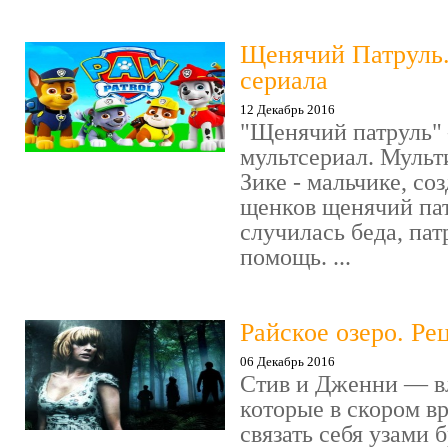
Щенячий Патруль
сериала
12 Декабрь 2016
"Щенячий патруль" 
мультсериал. Мульт
Зике - мальчике, со
щенков щенячий пат
случилась беда, пат
помощь. ...
Райское озеро. Ре
06 Декабрь 2016
Стив и Дженни — в
которые в скором в
связать себя узами б