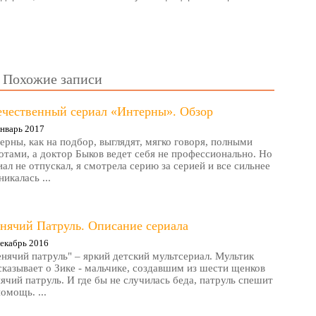
Похожие записи
ечественный сериал «Интерны». Обзор
нварь 2017
ерны, как на подбор, выглядят, мягко говоря, полными
отами, а доктор Быков ведет себя не профессионально. Но
иал не отпускал, я смотрела серию за серией и все сильнее
никалась ...
нячий Патруль. Описание сериала
екабрь 2016
нячий патруль" – яркий детский мультсериал. Мультик
сказывает о Зике - мальчике, создавшим из шести щенков
ячий патруль. И где бы не случилась беда, патруль спешит
помощь. ...