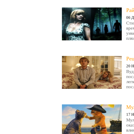
Рай
06 Д
Сти
вре
уик
пляж
Ре
20 Н
Вуд
пос
лег
пос
Му
17 Н
Мул
ока
вли