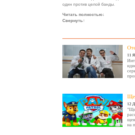
один против целой банды.
Читать полностью
↓
Свернуть
↑
От
11 Я
Инт
иди
сер
про
Ще
12 Д
"Ще
рас
щен
на 