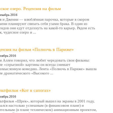
ское озеро. Рецензия на фильм
екабрь 2016
в и Дженни — влюблённая парочка, которые в скором
мени планируют связать себя узами брака. В один из
ендов они едут отдохнуть на какой-то карьер. Рядом есть
, чудесное озеро и ...
цензия на фильм «Полночь в Париже»
оябрь 2016
и Аллен говорил, что любит чередовать свои фильмы:
ле «серьезной» картины он всегда снимает
комысленную комедию. Лента «Полночь в Париже» вышла
ле драматического «Высокого ...
льтфильм «Кот в сапогах»
оябрь 2016
ьтфильм «Шрек», который вышел на экраны в 2001 году,
зался настолько успешным (в финансовом плане) и
ятельным (в плане техническом) анимационным проектом,