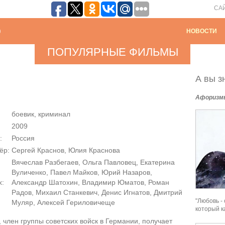
СА
НОВОСТИ
ПОПУЛЯРНЫЕ ФИЛЬМЫ
А вы зн
Афоризм
боевик, криминал
2009
:
Россия
ёр:
Сергей Краснов, Юлия Краснова
Вячеслав Разбегаев, Ольга Павловец, Екатерина
Вуличенко, Павел Майков, Юрий Назаров,
х:
Александр Шатохин, Владимир Юматов, Роман
Радов, Михаил Станкевич, Денис Игнатов, Дмитрий
"Любовь -
Муляр, Алексей Гериловичеще
который к
 член группы советских войск в Германии, получает