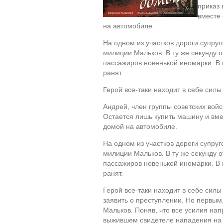
приказ 
вместе
на автомобиле.
На одном из участков дороги супру
милиции Мальков. В ту же секунду 
пассажиров новенькой иномарки. В 
ранят.
Герой все-таки находит в себе сил
Андрей, член группы советских войс
Остается лишь купить машину и вме
домой на автомобиле.
На одном из участков дороги супру
милиции Мальков. В ту же секунду 
пассажиров новенькой иномарки. В 
ранят.
Герой все-таки находит в себе сил
заявить о преступлении. Но первым,
Мальков. Поняв, что все усилия нап
выжившем свидетеле нападения на д