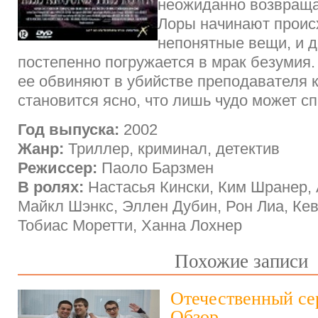
неожиданно возвраща
Лоры начинают проис
непонятные вещи, и 
постепенно погружается в мрак безумия. 
ее обвиняют в убийстве преподавателя 
становится ясно, что лишь чудо может с
Год выпуска:
2002
Жанр:
Триллер, криминал, детектив
Режиссер:
Паоло Барзмен
В ролях:
Настасья Кински, Ким Шранер, 
Майкл Шэнкс, Эллен Дубин, Рон Лиа, Ке
Тобиас Моретти, Ханна Лохнер
Похожие записи
Отечественный се
Обзор