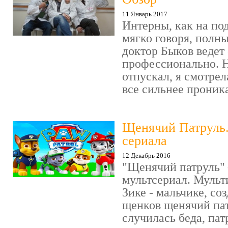
11 Январь 2017
Интерны, как на под
мягко говоря, полн
доктор Быков ведет 
профессионально. Н
отпускал, я смотрел
все сильнее проника
Щенячий Патруль
сериала
12 Декабрь 2016
"Щенячий патруль" 
мультсериал. Мульт
Зике - мальчике, со
щенков щенячий пат
случилась беда, пат