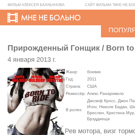
ФИЛЬМ АЛЕКСЕЯ БАЛАБАНОВА
САЙТ ФИЛЬМА "МНЕ НЕ БО
ПОПУЛ
Прирожденный Гонщик / Born to
4 января 2013 г.
Жанр:
боевик
Год:
2011
Страна:
США
Режиссёр:
Алекс Ранаривело
Джозеф Кросс, Джон Па
Итон, Николе Бадан, Ш
В ролях:
Бреслин, Кристина Мур,
Брэддиеще
Рев мотора, визг торм