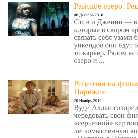
Райское озеро. Ре
06 Декабрь 2016
Стив и Дженни — в
которые в скором в
связать себя узами б
уикендов они едут о
то карьер. Рядом ес
озеро и ...
Рецензия на филь
Париже»
20 Ноябрь 2016
Вуди Аллен говорил
чередовать свои фи
«серьезной» картин
легкомысленную ко