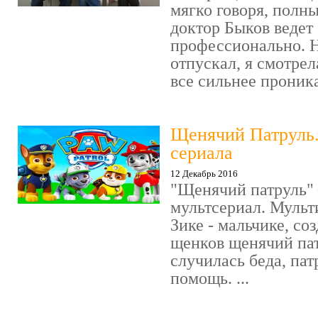
мягко говоря, полн
доктор Быков ведет 
профессионально. Н
отпускал, я смотрел
все сильнее проника
Щенячий Патруль
сериала
12 Декабрь 2016
"Щенячий патруль" 
мультсериал. Мульт
Зике - мальчике, со
щенков щенячий пат
случилась беда, пат
помощь. ...