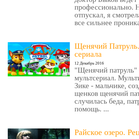
профессионально. Н
отпускал, я смотрел
все сильнее проника
Щенячий Патруль
сериала
12 Декабрь 2016
"Щенячий патруль" 
мультсериал. Мульт
Зике - мальчике, со
щенков щенячий пат
случилась беда, пат
помощь. ...
Райское озеро. Ре