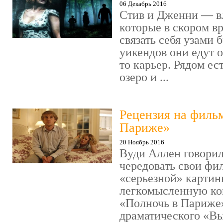
06 Декабрь 2016
Стив и Дженни — в
которые в скором в
связать себя узами б
уикендов они едут о
то карьер. Рядом ес
озеро и ...
Рецензия на филь
Париже»
20 Ноябрь 2016
Вуди Аллен говорил
чередовать свои фи
«серьезной» картин
легкомысленную ко
«Полночь в Париже
драматического «Выс