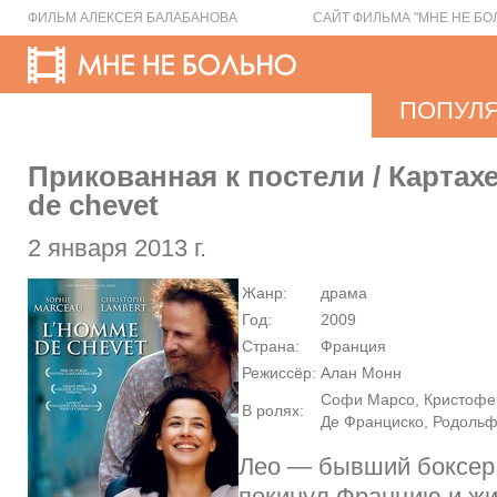
ФИЛЬМ АЛЕКСЕЯ БАЛАБАНОВА
САЙТ ФИЛЬМА "МНЕ НЕ БО
ПОПУЛ
Прикованная к постели / Картах
de chevet
2 января 2013 г.
Жанр:
драма
Год:
2009
Страна:
Франция
Режиссёр:
Алан Монн
Софи Марсо, Кристофер
В ролях:
Де Франциско, Родоль
Лео — бывший боксер,
покинул Францию и ж