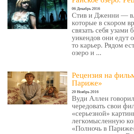
06 Декабрь 2016
Стив и Дженни — в
которые в скором в
связать себя узами б
уикендов они едут о
то карьер. Рядом ес
озеро и ...
Рецензия на филь
Париже»
20 Ноябрь 2016
Вуди Аллен говорил
чередовать свои фи
«серьезной» картин
легкомысленную ко
«Полночь в Париже