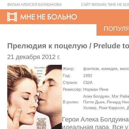
ФИЛЬМ АЛЕКСЕЯ БАЛАБАНОВА
САЙТ ФИЛЬМА "МНЕ НЕ БО
ПОПУЛ
Прелюдия к поцелую / Prelude to
21 декабря 2012 г.
Жанр:
фэнтези, комедия, мел
Год:
1992
Страна:
США
Режиссёр:
Норман Рене
Алек Болдуин, Мэг Райа
В ролях:
Пэтти Дьюк, Ричард Них
Уолкер, Роки Кэрролл,
Герои Алека Болдуина
идеальная пара. Все у