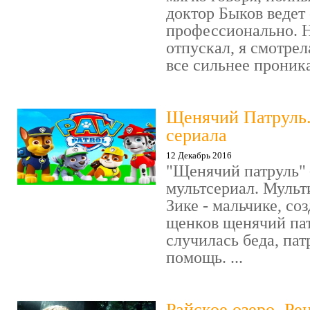
доктор Быков ведет 
профессионально. Н
отпускал, я смотрел
все сильнее проника
Щенячий Патруль
сериала
12 Декабрь 2016
"Щенячий патруль" 
мультсериал. Мульт
Зике - мальчике, со
щенков щенячий пат
случилась беда, пат
помощь. ...
Райское озеро. Ре