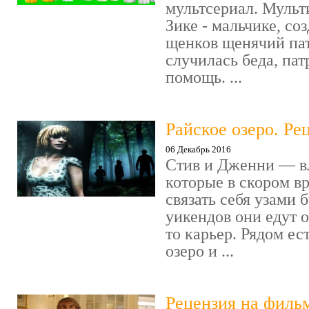
мультсериал. Мульт
Зике - мальчике, со
щенков щенячий пат
случилась беда, пат
помощь. ...
Райское озеро. Ре
06 Декабрь 2016
Стив и Дженни — в
которые в скором в
связать себя узами б
уикендов они едут о
то карьер. Рядом ес
озеро и ...
Рецензия на филь