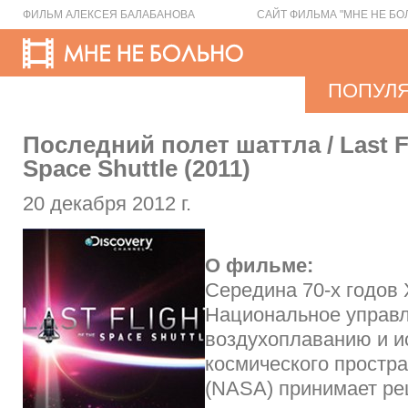
ФИЛЬМ АЛЕКСЕЯ БАЛАБАНОВА
САЙТ ФИЛЬМА "МНЕ НЕ БО
ПОПУЛ
Последний полет шаттла / Last Fl
Space Shuttle (2011)
20 декабря 2012 г.
О фильме:
Середина 70-х годов
Национальное управл
воздухоплаванию и 
космического простр
(NASA) принимает ре