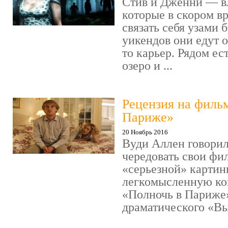
Стив и Дженни — в
которые в скором в
связать себя узами б
уикендов они едут о
то карьер. Рядом ес
озеро и ...
Рецензия на филь
Париже»
20 Ноябрь 2016
Вуди Аллен говорил
чередовать свои фи
«серьезной» картин
легкомысленную ко
«Полночь в Париже
драматического «Выс