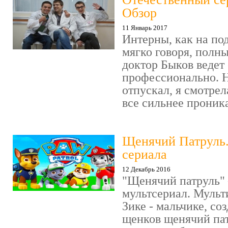
Обзор
11 Январь 2017
Интерны, как на под
мягко говоря, полн
доктор Быков ведет 
профессионально. Н
отпускал, я смотрел
все сильнее проника
Щенячий Патруль
сериала
12 Декабрь 2016
"Щенячий патруль" 
мультсериал. Мульт
Зике - мальчике, со
щенков щенячий пат