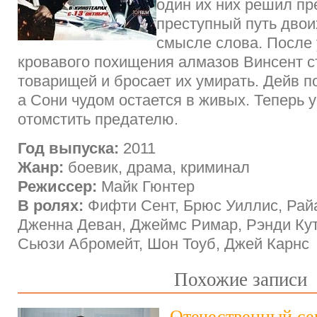
один их них решил пр
преступный путь двои
смысле слова. После 
кровавого похищения алмазов Винсент с
товарищей и бросает их умирать. Дейв по
а Сони чудом остается в живых. Теперь 
отомстить предателю.
Год выпуска:
2011
Жанр:
боевик, драма, криминал
Режиссер:
Майк Гюнтер
В ролях:
Фифти Сент, Брюс Уиллис, Рай
Дженна Деван, Джеймс Римар, Рэнди Ку
Сьюзи Абромейт, Шон Тоуб, Джей Карнс
Похожие записи
Отечественный се