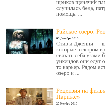
щенков щенячий пат
случилась беда, пат
помощь. ...
Райское озеро. Ре
06 Декабрь 2016
Стив и Дженни — в
которые в скором в
связать себя узами б
уикендов они едут о
то карьер. Рядом ес
озеро и ...
Рецензия на филь
Париже»
20 Ноябрь 2016