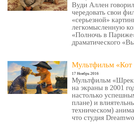
Вуди Аллен говорил
чередовать свои фи
«серьезной» картин
легкомысленную ко
«Полночь в Париже
драматического «Выс
Мультфильм «Кот 
17 Ноябрь 2016
Мультфильм «Шрек»
на экраны в 2001 го
настолько успешны
плане) и влиятельн
техническом) аним
что студия Dreamwor