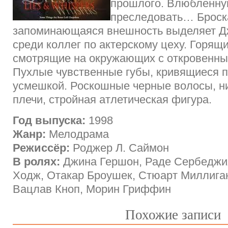
прошлого. Влюбленну
преследовать… Броск
запоминающаяся внешность выделяет Д
среди коллег по актерскому цеху. Горящи
смотрящие на окружающих с откровенны
Пухлые чувственные губы, кривящиеся 
усмешкой. Роскошные черные волосы, 
плечи, cтройная атлетическая фигура.
Год выпуска:
1998
Жанр:
Мелодрама
Режиссёр:
Роджер Л. Саймон
В ролях:
Джина Гершон, Раде Сербеджи
Ходж, Отакар Броушек, Стюарт Миллига
Вацлав Кноп, Морин Гриффин
Похожие записи