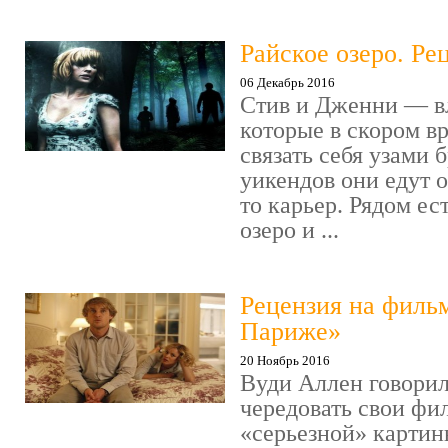
Райское озеро. Ре
06 Декабрь 2016
Стив и Дженни — в
которые в скором в
связать себя узами б
уикендов они едут о
то карьер. Рядом ес
озеро и ...
Рецензия на филь
Париже»
20 Ноябрь 2016
Вуди Аллен говорил
чередовать свои фи
«серьезной» картин