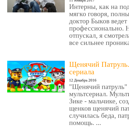
11 Январь 2017
Интерны, как на под
мягко говоря, полн
доктор Быков ведет 
профессионально. Н
отпускал, я смотрел
все сильнее проника
Щенячий Патруль
сериала
12 Декабрь 2016
"Щенячий патруль" 
мультсериал. Мульт
Зике - мальчике, со
щенков щенячий пат
случилась беда, пат
помощь. ...