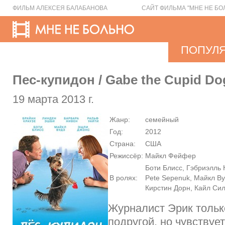
ФИЛЬМ АЛЕКСЕЯ БАЛАБАНОВА
САЙТ ФИЛЬМА "МНЕ НЕ БО
ПОПУЛ
Пес-купидон / Gabe the Cupid Do
19 марта 2013 г.
Жанр:
семейный
Год:
2012
Страна:
США
Режиссёр:
Майкл Фейфер
Боти Блисс, Гэбриэлль
В ролях:
Pete Sepenuk, Майкл Ву
Кирстин Дорн, Кайл Си
Журналист Эрик только
подругой, но чувствуе