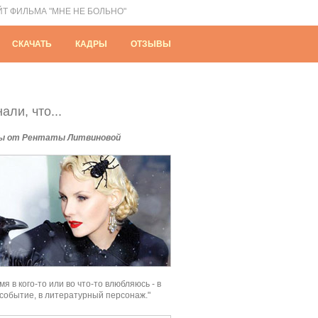
ЙТ ФИЛЬМА "МНЕ НЕ БОЛЬНО"
СКАЧАТЬ
КАДРЫ
ОТЗЫВЫ
али, что...
ы от Рентаты Литвиновой
мя в кого-то или во что-то влюбляюсь - в
 событие, в литературный персонаж."