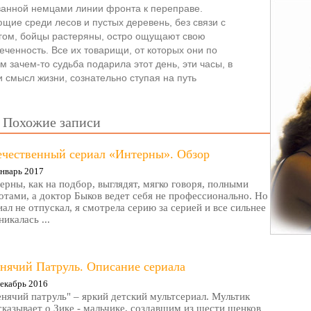
ванной немцами линии фронта к переправе.
щие среди лесов и пустых деревень, без связи с
агом, бойцы растеряны, остро ощущают свою
реченность. Все их товарищи, от которых они по
м зачем-то судьба подарила этот день, эти часы, в
 смысл жизни, сознательно ступая на путь
Похожие записи
ечественный сериал «Интерны». Обзор
нварь 2017
ерны, как на подбор, выглядят, мягко говоря, полными
отами, а доктор Быков ведет себя не профессионально. Но
иал не отпускал, я смотрела серию за серией и все сильнее
никалась ...
нячий Патруль. Описание сериала
екабрь 2016
нячий патруль" – яркий детский мультсериал. Мультик
сказывает о Зике - мальчике, создавшим из шести щенков