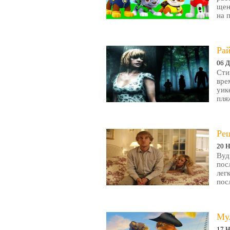
щен
на 
Рай
06 Д
Сти
вре
уик
пляж
Ре
20 Н
Вуд
пос
лег
пос
Му
17 Н