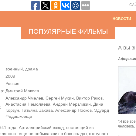
СА
НОВОСТИ
ПОПУЛЯРНЫЕ ФИЛЬМЫ
А вы зн
Афоризм
военный, драма
2009
Россия
р:
Дмитрий Макеев
Александр Чмелев, Сергей Мухин, Виктор Раков,
Анастасия Немоляева, Андрей Мерзликин, Дина
:
Корзун, Татьяна Захава, Александр Носков, Эдуард
Федашкоеще
"Я все вре
человека,
941 года. Артиллерийский взвод, состоящий из
елянных, еще не побывавших в бою солдат, отступает