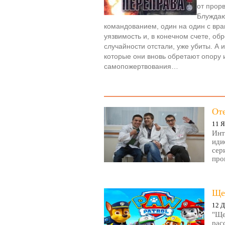
от прор
Блуждаю
командованием, один на один с вр
уязвимость и, в конечном счете, об
случайности отстали, уже убиты. А и
которые они вновь обретают опору и
самопожертвования…
От
11 Я
Инт
иди
сер
про
Ще
12 Д
"Ще
рас