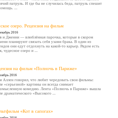
ячий патруль. И где бы не случилась беда, патруль спешит
помощь. ...
ское озеро. Рецензия на фильм
екабрь 2016
в и Дженни — влюблённая парочка, которые в скором
мени планируют связать себя узами брака. В один из
ендов они едут отдохнуть на какой-то карьер. Рядом есть
, чудесное озеро и ...
цензия на фильм «Полночь в Париже»
оябрь 2016
и Аллен говорил, что любит чередовать свои фильмы:
ле «серьезной» картины он всегда снимает
комысленную комедию. Лента «Полночь в Париже» вышла
ле драматического «Высокого ...
льтфильм «Кот в сапогах»
оябрь 2016