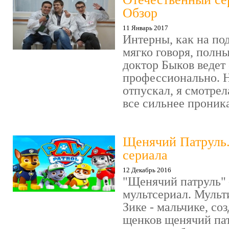
Обзор
11 Январь 2017
Интерны, как на под
мягко говоря, полн
доктор Быков ведет 
профессионально. Н
отпускал, я смотрел
все сильнее проника
Щенячий Патруль
сериала
12 Декабрь 2016
"Щенячий патруль" 
мультсериал. Мульт
Зике - мальчике, со
щенков щенячий пат