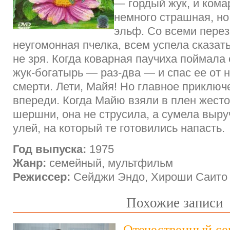
— гордый жук, и кома
немного страшная, но
эльф. Со всеми пере
неугомонная пчелка, всем успела сказат
не зря. Когда коварная паучиха поймала е
жук-богатырь — раз-два — и спас ее от
смерти. Лети, Майя! Но главное приклю
впереди. Когда Майю взяли в плен жест
шершни, она не струсила, а сумела выру
улей, на который те готовились напасть.
Год выпуска:
1975
Жанр:
семейный, мультфильм
Режиссер:
Сейджи Эндо, Хироши Саито
Похожие записи
Отечественный се