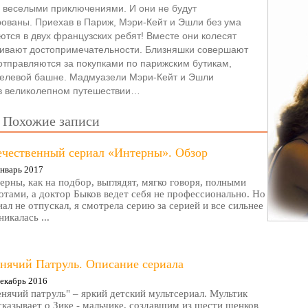
 веселыми приключениями. И они не будут
рованы. Приехав в Париж, Мэри-Кейт и Эшли без ума
тся в двух французских ребят! Вместе они колесят
ривают достопримечательности. Близняшки совершают
 отправляются за покупками по парижским бутикам,
фелевой башне. Мадмуазели Мэри-Кейт и Эшли
 в великолепном путешествии…
Похожие записи
ечественный сериал «Интерны». Обзор
нварь 2017
ерны, как на подбор, выглядят, мягко говоря, полными
отами, а доктор Быков ведет себя не профессионально. Но
иал не отпускал, я смотрела серию за серией и все сильнее
никалась ...
нячий Патруль. Описание сериала
екабрь 2016
нячий патруль" – яркий детский мультсериал. Мультик
сказывает о Зике - мальчике, создавшим из шести щенков