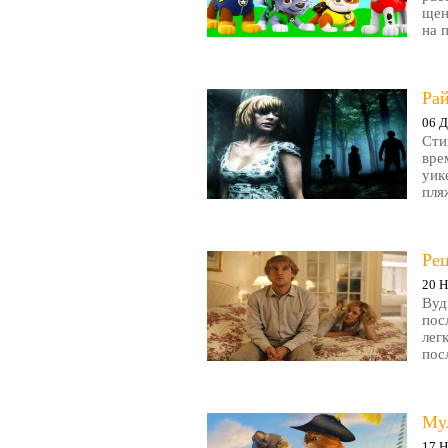
щен
на 
Рай
06 Д
Сти
вре
уик
пляж
Ре
20 Н
Вуд
пос
лег
пос
Му
17 Н