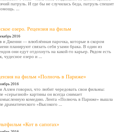
ячий патруль. И где бы не случилась беда, патруль спешит
помощь. ...
ское озеро. Рецензия на фильм
екабрь 2016
в и Дженни — влюблённая парочка, которые в скором
мени планируют связать себя узами брака. В один из
ендов они едут отдохнуть на какой-то карьер. Рядом есть
, чудесное озеро и ...
цензия на фильм «Полночь в Париже»
оябрь 2016
и Аллен говорил, что любит чередовать свои фильмы:
ле «серьезной» картины он всегда снимает
комысленную комедию. Лента «Полночь в Париже» вышла
ле драматического «Высокого ...
льтфильм «Кот в сапогах»
оябрь 2016