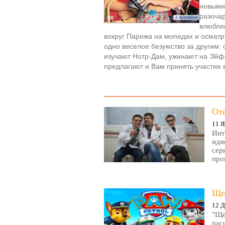
новыми
разоча
влюбляю
вокруг Парижа на мопедах и осмат
одно веселое безумство за другим:
изучают Нотр-Дам, ужинают на Эй
предлагают и Вам принять участие
От
11 Я
Инт
иди
сер
про
Ще
12 Д
"Ще
рас