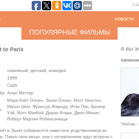
СА
НОВОСТИ
ПОПУЛЯРНЫЕ ФИЛЬМЫ
А вы зн
 to Paris
Афоризм
семейный, детский, комедия
1999
:
США
ёр:
Алан Меттер
Мэри-Кэйт Олсен, Эшли Олсен, Мэтт Уинстон,
Ивонн Шио, Франсуа Жиродэ, Итэн Пек, Брокер
х:
Уэй, Мэтт МакКой, Доран Кларк, Джон Меник,
Роберт Мартин Робинсонеще
"Любовь - 
ейт и Эшли собираются навестить родственников во
. Пакуя свои вещи, они с нетерпением ждут встречи с