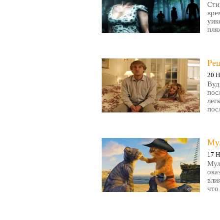
Сти
вре
уик
пляж
Ре
20 Н
Вуд
пос
лег
пос
Му
17 Н
Мул
ока
вли
что