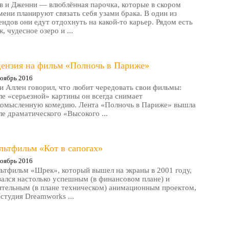
в и Дженни — влюблённая парочка, которые в скором
мени планируют связать себя узами брака. В один из
ендов они едут отдохнуть на какой-то карьер. Рядом есть
, чудесное озеро и ...
цензия на фильм «Полночь в Париже»
оябрь 2016
и Аллен говорил, что любит чередовать свои фильмы:
ле «серьезной» картины он всегда снимает
комысленную комедию. Лента «Полночь в Париже» вышла
ле драматического «Высокого ...
льтфильм «Кот в сапогах»
оябрь 2016
ьтфильм «Шрек», который вышел на экраны в 2001 году,
зался настолько успешным (в финансовом плане) и
ятельным (в плане техническом) анимационным проектом,
 студия Dreamworks ...