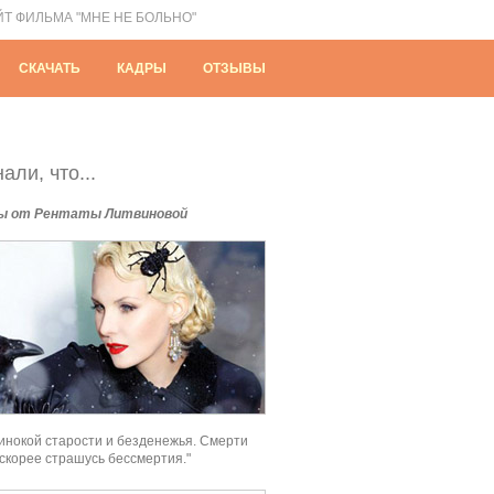
ЙТ ФИЛЬМА "МНЕ НЕ БОЛЬНО"
СКАЧАТЬ
КАДРЫ
ОТЗЫВЫ
али, что...
ы от Рентаты Литвиновой
инокой старости и безденежья. Смерти
 скорее страшусь бессмертия."