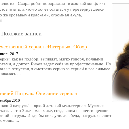
вляется. Ссора ребят перерастает в жесткий конфликт,
готов плыть, а кто-то хочет остаться у перевернувшейся
но же кровавыми красками, огромная акула,
ей…
Похожие записи
ечественный сериал «Интерны». Обзор
нварь 2017
ерны, как на подбор, выглядят, мягко говоря, полными
отами, а доктор Быков ведет себя не профессионально. Но
иал не отпускал, я смотрела серию за серией и все сильнее
никалась ...
нячий Патруль. Описание сериала
екабрь 2016
нячий патруль" – яркий детский мультсериал. Мультик
сказывает о Зике - мальчике, создавшим из шести щенков
ячий патруль. И где бы не случилась беда, патруль спешит
помощь. ...