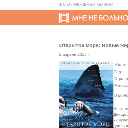
ФИЛЬМ АЛЕКСЕЯ БАЛАБАНОВА
Открытое море: Новые жер
2 апреля 2013 г.
Жанр:
Год:
Страна
Режисс
В роля
Нескол
Днище л
их иска
доплыт