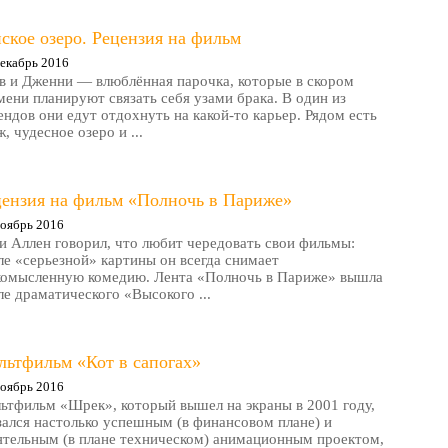
ское озеро. Рецензия на фильм
екабрь 2016
в и Дженни — влюблённая парочка, которые в скором
мени планируют связать себя узами брака. В один из
ендов они едут отдохнуть на какой-то карьер. Рядом есть
, чудесное озеро и ...
цензия на фильм «Полночь в Париже»
оябрь 2016
и Аллен говорил, что любит чередовать свои фильмы:
ле «серьезной» картины он всегда снимает
комысленную комедию. Лента «Полночь в Париже» вышла
ле драматического «Высокого ...
льтфильм «Кот в сапогах»
оябрь 2016
ьтфильм «Шрек», который вышел на экраны в 2001 году,
зался настолько успешным (в финансовом плане) и
ятельным (в плане техническом) анимационным проектом,