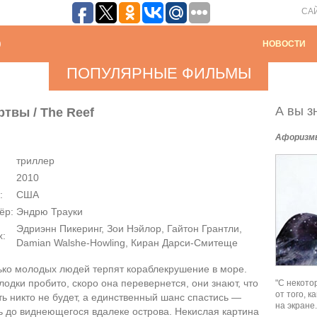
СА
НОВОСТИ
ПОПУЛЯРНЫЕ ФИЛЬМЫ
А вы зн
твы / The Reef
Афоризм
триллер
2010
:
США
ёр:
Эндрю Трауки
Эдриэнн Пикеринг, Зои Нэйлор, Гайтон Грантли,
х:
Damian Walshe-Howling, Киран Дарси-Смитеще
ько молодых людей терпят кораблекрушение в море.
одки пробито, скоро она перевернется, они знают, что
"С некото
от того, 
ть никто не будет, а единственный шанс спастись —
на экране.
ь до виднеющегося вдалеке острова. Некислая картина