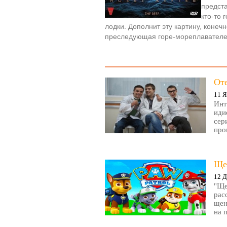
предста
кто-то 
лодки. Дополнит эту картину, конеч
преследующая горе-мореплавател
От
11 Я
Инт
иди
сер
про
Ще
12 Д
"Ще
рас
щен
на 