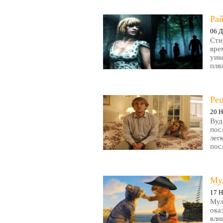
Рай
06 Д
Сти
вре
уик
пляж
Ре
20 Н
Вуд
пос
лег
пос
Му
17 Н
Мул
ока
вли