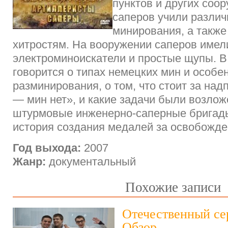
пунктов и других соо
саперов учили разли
минирования, а такж
хитростям. На вооружении саперов имел
электроминоискатели и простые щупы. 
говорится о типах немецких мин и особе
разминирования, о том, что стоит за на
— мин нет», и какие задачи были возло
штурмовые инженерно-саперные бригады
история создания медалей за освобожде
Год выхода:
2007
Жанр:
документальный
Похожие записи
Отечественный се
Обзор