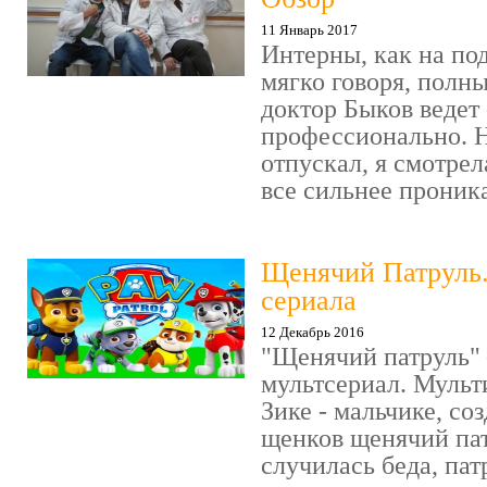
11 Январь 2017
Интерны, как на под
мягко говоря, полн
доктор Быков ведет 
профессионально. Н
отпускал, я смотрел
все сильнее проника
Щенячий Патруль
сериала
12 Декабрь 2016
"Щенячий патруль" 
мультсериал. Мульт
Зике - мальчике, со
щенков щенячий пат
случилась беда, пат