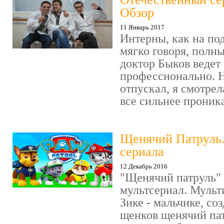
Обзор
11 Январь 2017
Интерны, как на под
мягко говоря, полн
доктор Быков ведет 
профессионально. Н
отпускал, я смотрел
все сильнее проника
Щенячий Патруль
сериала
12 Декабрь 2016
"Щенячий патруль" 
мультсериал. Мульт
Зике - мальчике, со
щенков щенячий пат