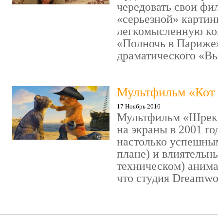
чередовать свои фи
«серьезной» картин
легкомысленную ко
«Полночь в Париже
драматического «Выс
Мультфильм «Кот 
17 Ноябрь 2016
Мультфильм «Шрек»
на экраны в 2001 го
настолько успешны
плане) и влиятельн
техническом) аним
что студия Dreamwor