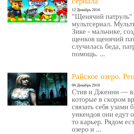
сериала
12 Декабрь 2016
"Щенячий патруль" 
мультсериал. Мульт
Зике - мальчике, со
щенков щенячий пат
случилась беда, пат
помощь. ...
Райское озеро. Ре
06 Декабрь 2016
Стив и Дженни — в
которые в скором в
связать себя узами б
уикендов они едут о
то карьер. Рядом ес
озеро и ...