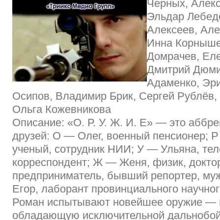
Черных, Алекс
Эльдар Лебед
Алексеев, Але
Инна Корныше
Домрачев, Еле
Дмитрий Дюми
Адаменко, Эри
Осипов, Владимир Брик, Сергей Рублёв,
Ольга Кожевникова
Описание: «О. Р. У. Ж. И. Е» — это аббр
друзей: О — Олег, военный пенсионер; 
ученый, сотрудник НИИ; У — Ульяна, те
корреспондент; Ж — Женя, физик, доктор
предприниматель, бывший репортер, му
Егор, лаборант провинциального научног
Роман испытывают новейшее оружие — в
обладающую исключительной дальнобой