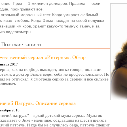
чение. Приз — 1 миллион долларов. Правила — если
один, проигрывают все.
 огромный моральный тест. Когда умирает любимый
иливает любовь. Когда Эмма находит на своей подушке
авивший им кров, хранит какую-то темную тайну, и за
ько видеокамеры…
Похожие записи
ечественный сериал «Интерны». Обзор
нварь 2017
ерны, как на подбор, выглядят, мягко говоря, полными
отами, а доктор Быков ведет себя не профессионально. Но
иал не отпускал, я смотрела серию за серией и все сильнее
никалась ...
нячий Патруль. Описание сериала
екабрь 2016
нячий патруль" – яркий детский мультсериал. Мультик
сказывает о Зике - мальчике, создавшим из шести щенков
ячий патруль. И где бы не случилась беда, патруль спешит