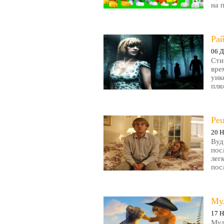
на 
Рай
06 Д
Сти
вре
уик
пляж
Ре
20 Н
Вуд
пос
лег
пос
Му
17 Н
Мул