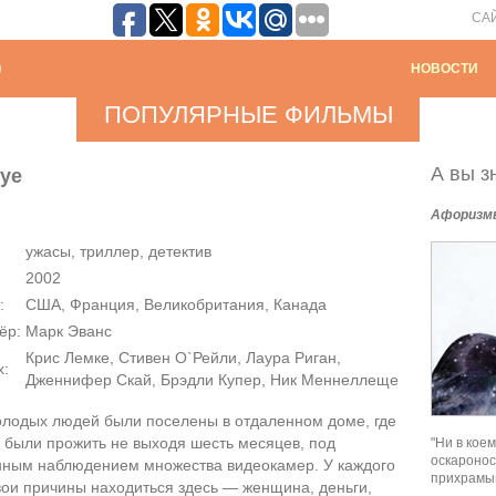
СА
НОВОСТИ
ПОПУЛЯРНЫЕ ФИЛЬМЫ
А вы зн
Eye
Афоризм
ужасы, триллер, детектив
2002
:
США, Франция, Великобритания, Канада
ёр:
Марк Эванс
Крис Лемке, Стивен О`Рейли, Лаура Риган,
х:
Дженнифер Скай, Брэдли Купер, Ник Меннеллеще
олодых людей были поселены в отдаленном доме, где
 были прожить не выходя шесть месяцев, под
"Ни в кое
оскаронос
нным наблюдением множества видеокамер. У каждого
прихрамыв
вои причины находиться здесь — женщина, деньги,