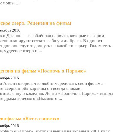
помощь. ...
ское озеро. Рецензия на фильм
екабрь 2016
в и Дженни — влюблённая парочка, которые в скором
мени планируют связать себя узами брака. В один из
ендов они едут отдохнуть на какой-то карьер. Рядом есть
, чудесное озеро и ...
цензия на фильм «Полночь в Париже»
оябрь 2016
и Аллен говорил, что любит чередовать свои фильмы:
ле «серьезной» картины он всегда снимает
комысленную комедию. Лента «Полночь в Париже» вышла
ле драматического «Высокого ...
льтфильм «Кот в сапогах»
оябрь 2016
ьтфильм «Шрек», который вышел на экраны в 2001 году,