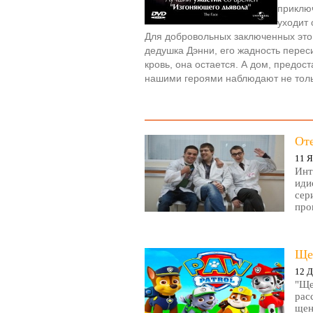
приклю
уходит 
Для добровольных заключенных это
дедушка Дэнни, его жадность перес
кровь, она остается. А дом, предост
нашими героями наблюдают не тол
От
11 Я
Инт
иди
сер
про
Ще
12 Д
"Ще
рас
щен