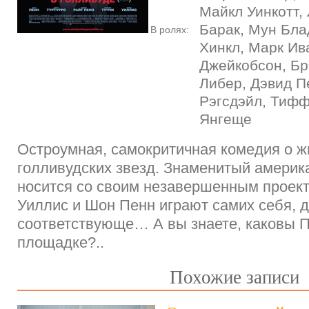
Майкл Уинкотт,
Барак, Мун Бла
В ролях:
Хинкл, Марк Ив
Джейкобсон, Бр
Либер, Дэвид П
Рэгсдэйл, Тифф
Янгеще
Остроумная, самокритичная комедия о ж
голливудских звезд. Знаменитый америк
носится со своим незавершенным проект
Уиллис и Шон Пенн играют самих себя, д
соответствующе… А вы знаете, каковы П
площадке?..
Похожие записи