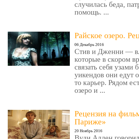
случилась беда, пат
помощь. ...
Райское озеро. Ре
06 Декабрь 2016
Стив и Дженни — в
которые в скором в
связать себя узами б
уикендов они едут о
то карьер. Рядом ес
озеро и ...
Рецензия на филь
Париже»
20 Ноябрь 2016
Вуди Аллен говорил