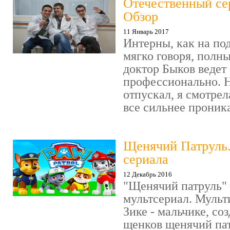
Отечественный се
Обзор
11 Январь 2017
Интерны, как на под
мягко говоря, полн
доктор Быков ведет 
профессионально. Н
отпускал, я смотрел
все сильнее проника
Щенячий Патруль
сериала
12 Декабрь 2016
"Щенячий патруль" 
мультсериал. Мульт
Зике - мальчике, со
щенков щенячий пат