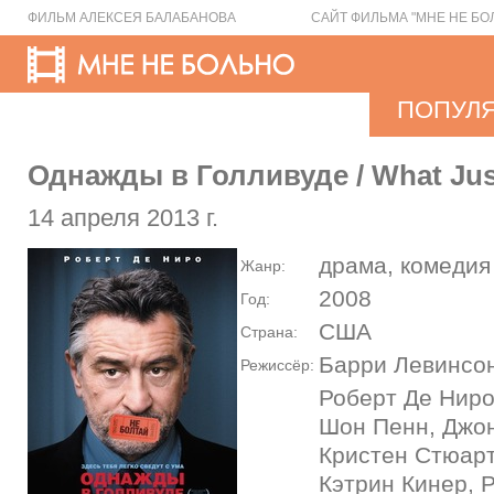
ФИЛЬМ АЛЕКСЕЯ БАЛАБАНОВА
САЙТ ФИЛЬМА "МНЕ НЕ БО
ПОПУЛ
Однажды в Голливуде / What Ju
14 апреля 2013 г.
драма, комедия
Жанр:
2008
Год:
США
Страна:
Барри Левинсо
Режиссёр:
Роберт Де Ниро
Шон Пенн, Джон
Кристен Стюарт
Кэтрин Кинер, 