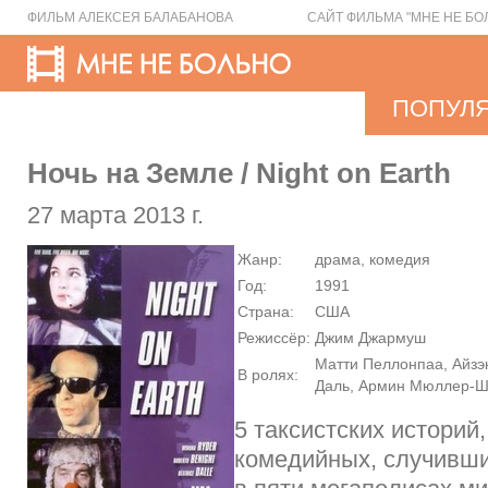
ФИЛЬМ АЛЕКСЕЯ БАЛАБАНОВА
САЙТ ФИЛЬМА "МНЕ НЕ БО
ПОПУЛ
Ночь на Земле / Night on Earth
27 марта 2013 г.
Жанр:
драма, комедия
Год:
1991
Страна:
США
Режиссёр:
Джим Джармуш
Матти Пеллонпаа, Айзэ
В ролях:
Даль, Армин Мюллер-Ш
5 таксистских историй,
комедийных, случивши