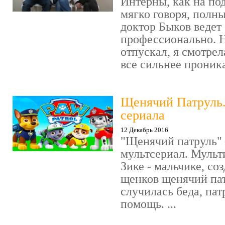
Интерны, как на под
мягко говоря, полн
доктор Быков ведет 
профессионально. Н
отпускал, я смотрел
все сильнее проника
Щенячий Патруль
сериала
12 Декабрь 2016
"Щенячий патруль" 
мультсериал. Мульт
Зике - мальчике, со
щенков щенячий пат
случилась беда, пат
помощь. ...