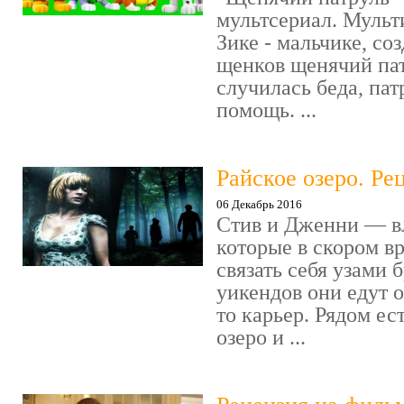
мультсериал. Мульт
Зике - мальчике, со
щенков щенячий пат
случилась беда, пат
помощь. ...
Райское озеро. Ре
06 Декабрь 2016
Стив и Дженни — в
которые в скором в
связать себя узами б
уикендов они едут о
то карьер. Рядом ес
озеро и ...