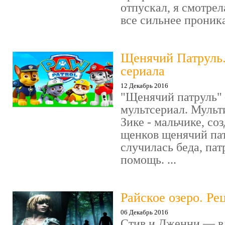
отпускал, я смотрел
все сильнее проника
Щенячий Патруль
сериала
12 Декабрь 2016
"Щенячий патруль" 
мультсериал. Мульт
Зике - мальчике, со
щенков щенячий пат
случилась беда, пат
помощь. ...
Райское озеро. Ре
06 Декабрь 2016
Стив и Дженни — в