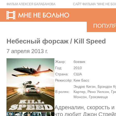
ФИЛЬМ АЛЕКСЕЯ БАЛАБАНОВА
САЙТ ФИЛЬМА "МНЕ НЕ БО
ПОПУЛ
Небесный форсаж / Kill Speed
7 апреля 2013 г.
Жанр:
боевик
Год:
2010
Страна:
США
Режиссёр:
Ким Басс
Эндрю Кигэн, Брэндон К
В ролях:
Картер, Рено Уилсон, Гр
Монсон, Грэхэмеще
Адреналин, скорость и 
что любит Джон Стрей