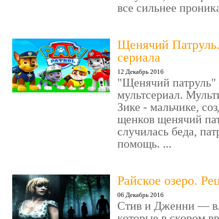
все сильнее проника
Щенячий Патруль
сериала
12 Декабрь 2016
"Щенячий патруль" 
мультсериал. Мульт
Зике - мальчике, со
щенков щенячий пат
случилась беда, пат
помощь. ...
Райское озеро. Ре
06 Декабрь 2016
Стив и Дженни — в
которые в скором в