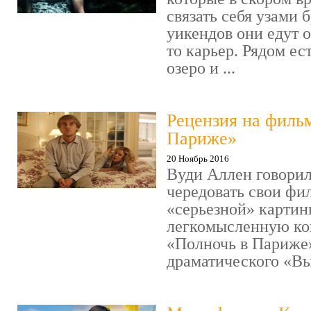
связать себя узами б
уикендов они едут о
то карьер. Рядом ес
озеро и ...
Рецензия на филь
Париже»
20 Ноябрь 2016
Вуди Аллен говорил
чередовать свои фи
«серьезной» картин
легкомысленную ко
«Полночь в Париже
драматического «Выс