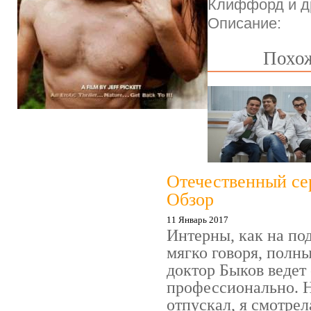
Клиффорд и д
Описание:
Похож
Отечественный се
Обзор
11 Январь 2017
Интерны, как на под
мягко говоря, полн
доктор Быков ведет 
профессионально. Н
отпускал, я смотрел