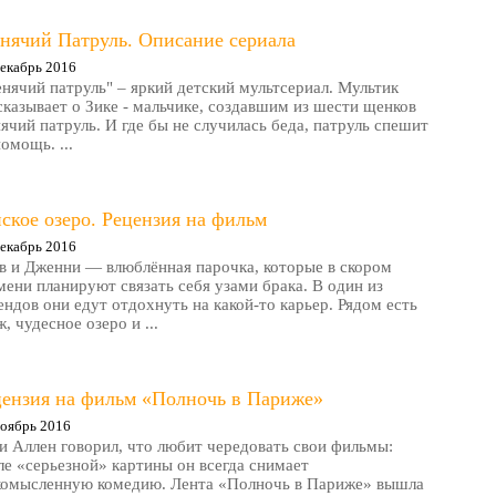
нячий Патруль. Описание сериала
екабрь 2016
нячий патруль" – яркий детский мультсериал. Мультик
сказывает о Зике - мальчике, создавшим из шести щенков
ячий патруль. И где бы не случилась беда, патруль спешит
помощь. ...
ское озеро. Рецензия на фильм
екабрь 2016
в и Дженни — влюблённая парочка, которые в скором
мени планируют связать себя узами брака. В один из
ендов они едут отдохнуть на какой-то карьер. Рядом есть
, чудесное озеро и ...
цензия на фильм «Полночь в Париже»
оябрь 2016
и Аллен говорил, что любит чередовать свои фильмы:
ле «серьезной» картины он всегда снимает
комысленную комедию. Лента «Полночь в Париже» вышла