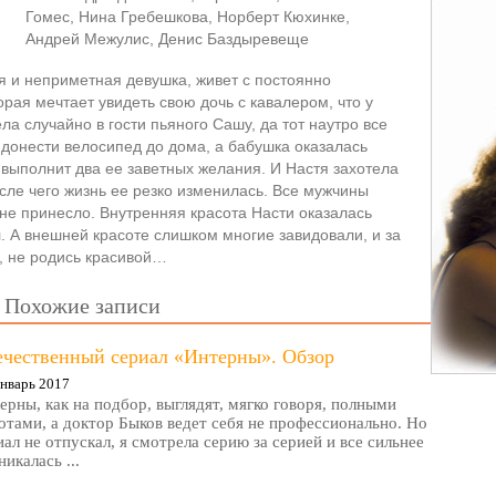
Гомес, Нина Гребешкова, Норберт Кюхинке,
Андрей Межулис, Денис Баздыревеще
я и неприметная девушка, живет с постоянно
ая мечтает увидеть свою дочь с кавалером, что у
ла случайно в гости пьяного Сашу, да тот наутро все
донести велосипед до дома, а бабушка оказалась
 выполнит два ее заветных желания. И Настя захотела
осле чего жизнь ее резко изменилась. Все мужчины
 не принесло. Внутренняя красота Насти оказалась
л. А внешней красоте слишком многие завидовали, и за
, не родись красивой…
Похожие записи
ечественный сериал «Интерны». Обзор
нварь 2017
ерны, как на подбор, выглядят, мягко говоря, полными
отами, а доктор Быков ведет себя не профессионально. Но
иал не отпускал, я смотрела серию за серией и все сильнее
никалась ...