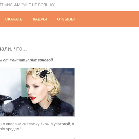
ЙТ ФИЛЬМА "МНЕ НЕ БОЛЬНО"
СКАЧАТЬ
КАДРЫ
ОТЗЫВЫ
али, что...
ы от Рентаты Литвиновой
как я впервые снялась у Киры Муратовой, я
ебя уродом."