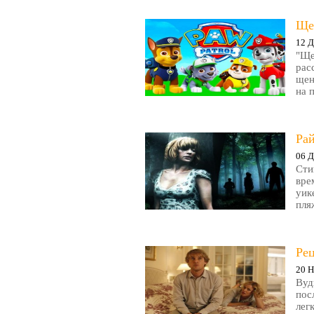
Ще
12 Д
"Ще
рас
щен
на 
Рай
06 Д
Сти
вре
уик
пляж
Ре
20 Н
Вуд
пос
лег