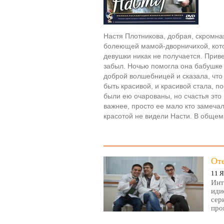
Настя Плотникова, добрая, скромна
болеющей мамой-дворничихой, котор
девушки никак не получается. Приве
забыл. Ночью помогла она бабушке 
доброй волшебницей и сказала, что
быть красивой, и красивой стала, п
были ею очарованы, но счастья это
важнее, просто ее мало кто замеча
красотой не видели Насти. В общем
От
11 Я
Инт
иди
сер
про