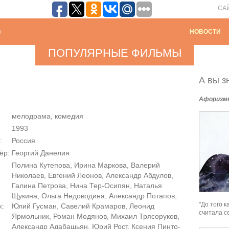
СА
НОВОСТИ
ПОПУЛЯРНЫЕ ФИЛЬМЫ
А вы зн
Афоризм
мелодрама, комедия
1993
:
Россия
ёр:
Георгий Данелия
Полина Кутепова, Ирина Маркова, Валерий
Николаев, Евгений Леонов, Александр Абдулов,
Галина Петрова, Нина Тер-Осипян, Наталья
Щукина, Ольга Недоводина, Александр Потапов,
"До того 
х:
Юлий Гусман, Савелий Крамаров, Леонид
считала с
Ярмольник, Роман Модянов, Михаил Трясоруков,
Александр Адабашьян, Юрий Рост, Ксения Пинто-