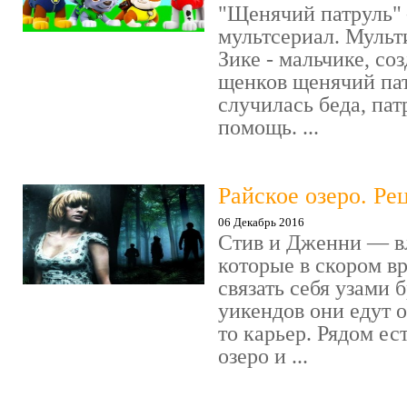
"Щенячий патруль" 
мультсериал. Мульт
Зике - мальчике, со
щенков щенячий пат
случилась беда, пат
помощь. ...
Райское озеро. Ре
06 Декабрь 2016
Стив и Дженни — в
которые в скором в
связать себя узами б
уикендов они едут о
то карьер. Рядом ес
озеро и ...