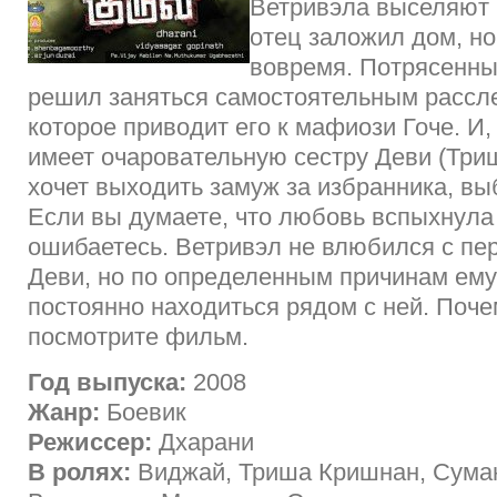
Ветривэла выселяют н
отец заложил дом, но
вовремя. Потрясенны
решил заняться самостоятельным рассл
которое приводит его к мафиози Гоче. И,
имеет очаровательную сестру Деви (Триш
хочет выходить замуж за избранника, вы
Если вы думаете, что любовь вспыхнула 
ошибаетесь. Ветривэл не влюбился с пер
Деви, но по определенным причинам ему
постоянно находиться рядом с ней. Поче
посмотрите фильм.
Год выпуска:
2008
Жанр:
Боевик
Режиссер:
Дхарани
В ролях:
Виджай, Триша Кришнан, Сума