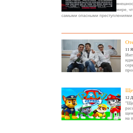
внешнос
мире, ч
самыми опасными преступлениями
От
11 Я
Инт
иди
сер
про
Ще
12 Д
"Ще
рас
щен
на 