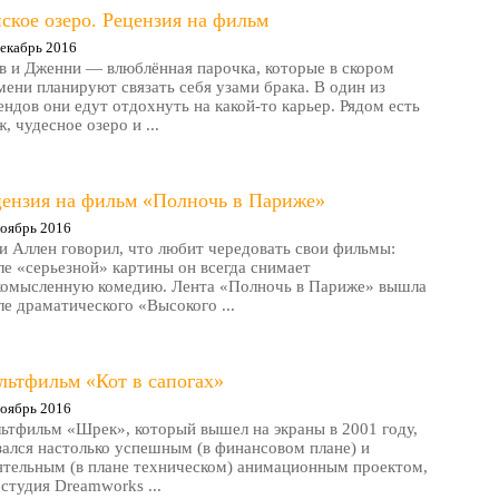
ское озеро. Рецензия на фильм
екабрь 2016
в и Дженни — влюблённая парочка, которые в скором
мени планируют связать себя узами брака. В один из
ендов они едут отдохнуть на какой-то карьер. Рядом есть
, чудесное озеро и ...
цензия на фильм «Полночь в Париже»
оябрь 2016
и Аллен говорил, что любит чередовать свои фильмы:
ле «серьезной» картины он всегда снимает
комысленную комедию. Лента «Полночь в Париже» вышла
ле драматического «Высокого ...
льтфильм «Кот в сапогах»
оябрь 2016
ьтфильм «Шрек», который вышел на экраны в 2001 году,
зался настолько успешным (в финансовом плане) и
ятельным (в плане техническом) анимационным проектом,
 студия Dreamworks ...