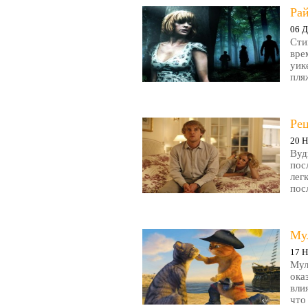
Рай
06 Д
Сти
вре
уик
пляж
Ре
20 Н
Вуд
пос
лег
пос
Му
17 Н
Мул
ока
вли
что