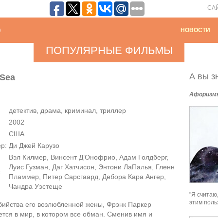
СА
НОВОСТИ
ПОПУЛЯРНЫЕ ФИЛЬМЫ
А вы зн
 Sea
Афоризм
детектив, драма, криминал, триллер
2002
США
р:
Ди Джей Карузо
Вэл Килмер, Винсент Д’Онофрио, Адам Голдберг,
Луис Гузман, Даг Хатчисон, Энтони ЛаПалья, Гленн
:
Пламмер, Питер Сарсгаард, Дебора Кара Ангер,
Чандра Уэстеще
"Я считаю
этим поль
бийства его возлюбленной жены, Фрэнк Паркер
ется в мир, в котором все обман. Сменив имя и