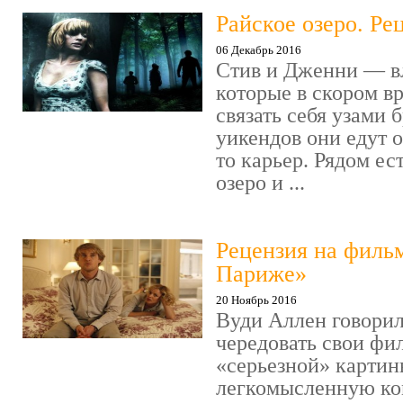
Райское озеро. Ре
06 Декабрь 2016
Стив и Дженни — в
которые в скором в
связать себя узами б
уикендов они едут о
то карьер. Рядом ес
озеро и ...
Рецензия на филь
Париже»
20 Ноябрь 2016
Вуди Аллен говорил
чередовать свои фи
«серьезной» картин
легкомысленную ко