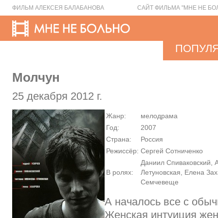
ФИЛЬМ АЛЕКСЕЯ БАЛАБАНОВА
САЙТ ФИЛЬМА "МНЕ НЕ БО
ПОПУЛ
Молчун
25 декабря 2012 г.
Жанр:
мелодрама
Год:
2007
Страна:
Россия
Режиссёр:
Сергей Сотниченко
Даниил Спиваковский, 
В ролях:
Летуновская, Елена За
Семчевеще
А началось все с обыч
Женская интуиция же