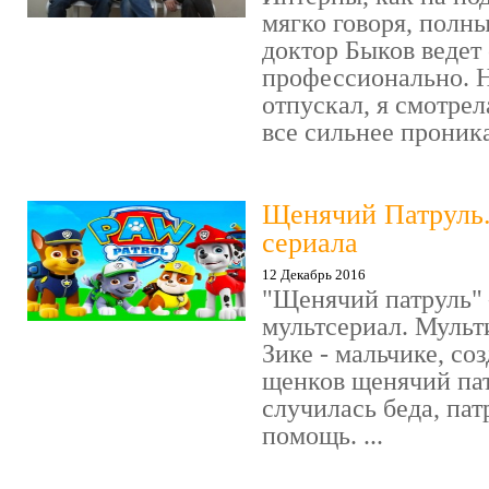
мягко говоря, полн
доктор Быков ведет 
профессионально. Н
отпускал, я смотрел
все сильнее проника
Щенячий Патруль
сериала
12 Декабрь 2016
"Щенячий патруль" 
мультсериал. Мульт
Зике - мальчике, со
щенков щенячий пат
случилась беда, пат
помощь. ...