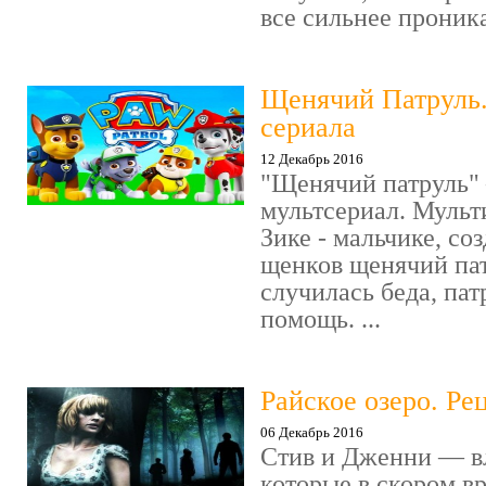
все сильнее проника
Щенячий Патруль
сериала
12 Декабрь 2016
"Щенячий патруль" 
мультсериал. Мульт
Зике - мальчике, со
щенков щенячий пат
случилась беда, пат
помощь. ...
Райское озеро. Ре
06 Декабрь 2016
Стив и Дженни — в
которые в скором в