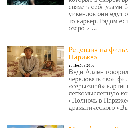
связать себя узами б
уикендов они едут о
то карьер. Рядом ес
озеро и ...
Рецензия на филь
Париже»
20 Ноябрь 2016
Вуди Аллен говорил
чередовать свои фи
«серьезной» картин
легкомысленную ко
«Полночь в Париже
драматического «Выс