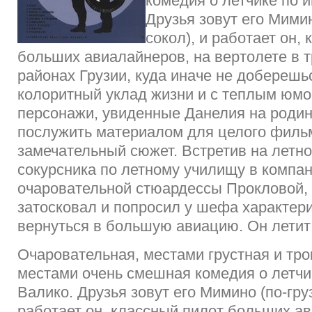
комедия о летчике по 
Друзья зовут его Мимин
сокол), и работает он,
больших авиалайнеров, на вертолете в 
районах Грузии, куда иначе не доберешь
колоритный уклад жизни и с теплым юм
персонажи, увиденные Данелия на родин
послужить материалом для целого фильм
замечательный сюжет. Встретив на летн
сокурсника по летному училищу в компа
очаровательной стюардессы Прокловой,
затосковал и попросил у шефа характери
вернуться в большую авиацию. Он летит
Очаровательная, местами грустная и тро
местами очень смешная комедия о летчи
Валико. Друзья зовут его Мимино (по-груз
работает он, классный пилот больших а