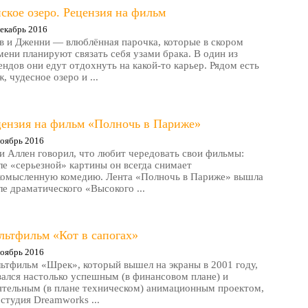
ское озеро. Рецензия на фильм
екабрь 2016
в и Дженни — влюблённая парочка, которые в скором
мени планируют связать себя узами брака. В один из
ендов они едут отдохнуть на какой-то карьер. Рядом есть
, чудесное озеро и ...
цензия на фильм «Полночь в Париже»
оябрь 2016
и Аллен говорил, что любит чередовать свои фильмы:
ле «серьезной» картины он всегда снимает
комысленную комедию. Лента «Полночь в Париже» вышла
ле драматического «Высокого ...
льтфильм «Кот в сапогах»
оябрь 2016
ьтфильм «Шрек», который вышел на экраны в 2001 году,
зался настолько успешным (в финансовом плане) и
ятельным (в плане техническом) анимационным проектом,
 студия Dreamworks ...