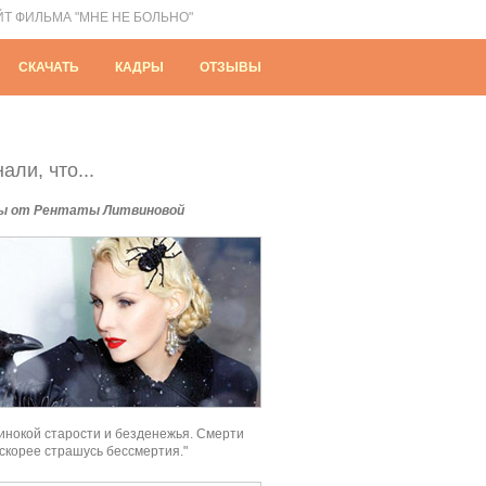
ЙТ ФИЛЬМА "МНЕ НЕ БОЛЬНО"
СКАЧАТЬ
КАДРЫ
ОТЗЫВЫ
али, что...
ы от Рентаты Литвиновой
инокой старости и безденежья. Смерти
 скорее страшусь бессмертия."