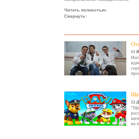
Читать полностью
↓
Свернуть
↑
От
11 Я
Инт
иди
сер
про
Ще
12 Д
"Ще
рас
щен
на 