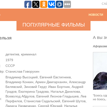
СА
НОВОСТИ
ПОПУЛЯРНЫЕ ФИЛЬМЫ
А вы зн
ельзя
Афоризм
детектив, криминал
1979
:
СССР
ёр:
Станислав Говорухин
Владимир Высоцкий, Евгений Евстигнеев,
Владимир Конкин, Армен Джигарханян, Александр
Белявский, Зиновий Гердт, Иван Бортник, Андрей
Градов, Екатерина Градова, Наталья Данилова,
"Боюсь од
Всеволод Абдулов, Евгений Леонов-Гладышев, Лев
х:
не боюсь,
Перфилов, Станислав Садальский, Евгений Шутов,
Лариса Удовиченко, Сергей Юрский, Наталья