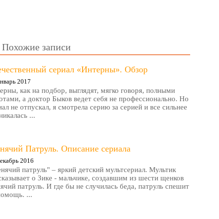
Похожие записи
ечественный сериал «Интерны». Обзор
нварь 2017
ерны, как на подбор, выглядят, мягко говоря, полными
отами, а доктор Быков ведет себя не профессионально. Но
иал не отпускал, я смотрела серию за серией и все сильнее
никалась ...
нячий Патруль. Описание сериала
екабрь 2016
нячий патруль" – яркий детский мультсериал. Мультик
сказывает о Зике - мальчике, создавшим из шести щенков
ячий патруль. И где бы не случилась беда, патруль спешит
помощь. ...