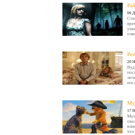
Рай
06 Д
Сти
вре
уик
пляж
Ре
20 Н
Вуд
пос
лег
пос
Му
17 Н
Мул
ока
вли
что