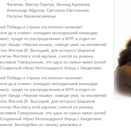
Фатеева, Виктор Павлов, Леонид Куравлев,
Александр Абдулов, Светлана Светличная,
Наталья Крачковскаяеще
кой Победы и страна постепенно начинает
огня да в пламя» попадает молоденький командир
кин), придя по распределению в МУР, в отдел по
тует банда «Черная кошка», наводя ужас на москвичей.
итан Жеглов (В. Высоцкий, для которого Шарапов
питан Жеглов в этой картине, снятой по роману
иславом Говорухиным, это одна из самых ярких ролей
 Созданный образ беспощадного борца с бандитами,
кой Победы и страна постепенно начинает
огня да в пламя» попадает молоденький командир
кин), придя по распределению в МУР, в отдел по
тует банда «Черная кошка», наводя ужас на москвичей.
итан Жеглов (В. Высоцкий, для которого Шарапов
питан Жеглов в этой картине, снятой по роману
иславом Говорухиным, это одна из самых ярких ролей
 Созданный образ беспощадного борца с бандитами,
ремени, бесподобен по своему реализму и