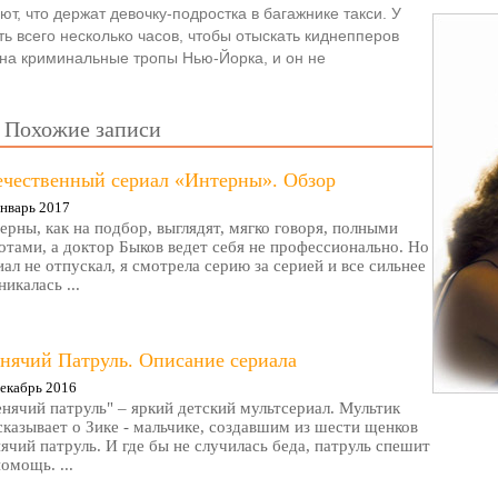
т, что держат девочку-подростка в багажнике такси. У
ть всего несколько часов, чтобы отыскать киднепперов
т на криминальные тропы Нью-Йорка, и он не
Похожие записи
ечественный сериал «Интерны». Обзор
нварь 2017
ерны, как на подбор, выглядят, мягко говоря, полными
отами, а доктор Быков ведет себя не профессионально. Но
иал не отпускал, я смотрела серию за серией и все сильнее
никалась ...
нячий Патруль. Описание сериала
екабрь 2016
нячий патруль" – яркий детский мультсериал. Мультик
сказывает о Зике - мальчике, создавшим из шести щенков
ячий патруль. И где бы не случилась беда, патруль спешит
помощь. ...