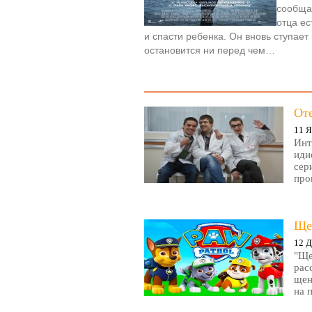
сообщаю
отца ес
и спасти ребенка. Он вновь ступае
остановится ни перед чем…
От
11 Я
Инт
иди
сер
про
Ще
12 Д
"Ще
рас
щен
на 