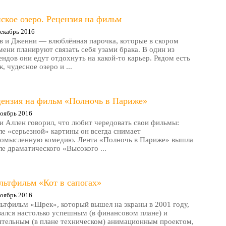
ское озеро. Рецензия на фильм
екабрь 2016
в и Дженни — влюблённая парочка, которые в скором
мени планируют связать себя узами брака. В один из
ендов они едут отдохнуть на какой-то карьер. Рядом есть
, чудесное озеро и ...
цензия на фильм «Полночь в Париже»
оябрь 2016
и Аллен говорил, что любит чередовать свои фильмы:
ле «серьезной» картины он всегда снимает
комысленную комедию. Лента «Полночь в Париже» вышла
ле драматического «Высокого ...
льтфильм «Кот в сапогах»
оябрь 2016
ьтфильм «Шрек», который вышел на экраны в 2001 году,
зался настолько успешным (в финансовом плане) и
ятельным (в плане техническом) анимационным проектом,