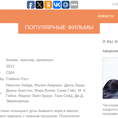
СА
НОВОСТИ
ПОПУЛЯРНЫЕ ФИЛЬМЫ
А вы зн
Афоризм
боевик, триллер, криминал
2012
:
США
ёр:
Саймон Уэст
Николас Кейдж, Малин Акерман, Джош Лукас,
Дэнни Хьюстон, Марк Вэлли, Сами Гэйл, М. К.
х:
Гейни, Маркус Лайл Браун, Танк Сейд, Дж.Д.
Эвермореще
"Ни в кое
оскаронос
стные похищают дочь бывшего вора в законе,
прихрамыв
его завязать с темным прошлым. Похитители