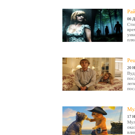
Рай
06 Д
Сти
вре
уик
пляж
Ре
20 Н
Вуд
пос
лег
пос
Му
17 Н
Мул
ока
вли