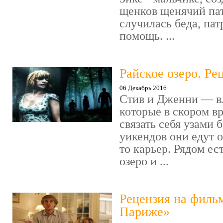
щенков щенячий пат
случилась беда, пат
помощь. ...
Райское озеро. Ре
06 Декабрь 2016
Стив и Дженни — в
которые в скором в
связать себя узами б
уикендов они едут о
то карьер. Рядом ес
озеро и ...
Рецензия на филь
Париже»