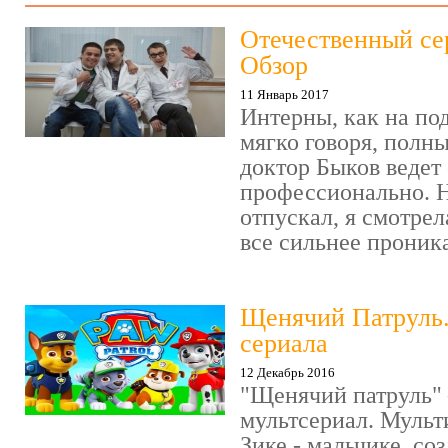
Отечественный се
Обзор
11 Январь 2017
Интерны, как на под
мягко говоря, полн
доктор Быков ведет 
профессионально. Н
отпускал, я смотрел
все сильнее проника
Щенячий Патруль
сериала
12 Декабрь 2016
"Щенячий патруль" 
мультсериал. Мульт
Зике - мальчике, со