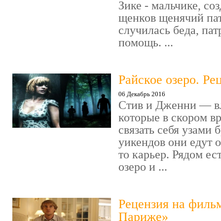
Зике - мальчике, со
щенков щенячий пат
случилась беда, пат
помощь. ...
Райское озеро. Ре
06 Декабрь 2016
Стив и Дженни — в
которые в скором в
связать себя узами б
уикендов они едут о
то карьер. Рядом ес
озеро и ...
Рецензия на филь
Париже»