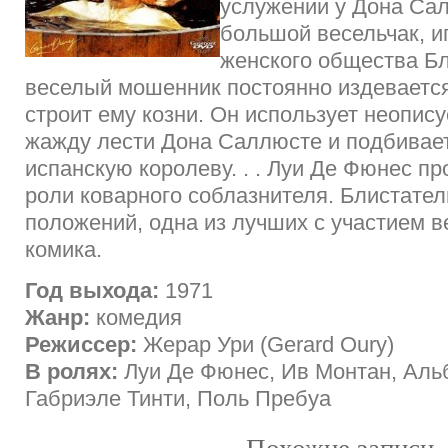
услужении у Дона Са
большой весельчак, и
женского общества Бл
веселый мошенник постоянно издевается
строит ему козни. Он использует неопис
жажду лести Дона Саллюсте и подбивает
испанскую королеву. . . Луи Де Фюнес пр
роли коварного соблазнителя. Блистате
положений, одна из лучших с участием 
комика.
Год выхода:
1971
Жанр:
комедия
Режиссер:
Жерар Ури (Gerard Oury)
В ролях:
Луи Де Фюнес, Ив Монтан, Аль
Габриэле Тинти, Поль Пребуа