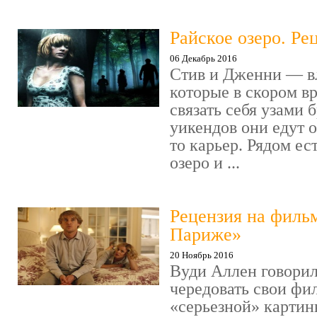
Райское озеро. Ре
06 Декабрь 2016
Стив и Дженни — в
которые в скором в
связать себя узами б
уикендов они едут о
то карьер. Рядом ес
озеро и ...
Рецензия на филь
Париже»
20 Ноябрь 2016
Вуди Аллен говорил
чередовать свои фи
«серьезной» картин