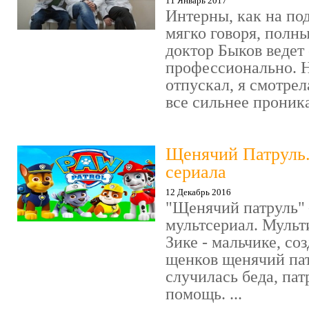
11 Январь 2017
Интерны, как на под
мягко говоря, полн
доктор Быков ведет 
профессионально. Н
отпускал, я смотрел
все сильнее проника
Щенячий Патруль
сериала
12 Декабрь 2016
"Щенячий патруль" 
мультсериал. Мульт
Зике - мальчике, со
щенков щенячий пат
случилась беда, пат
помощь. ...