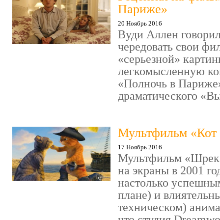
Париже»
20 Ноябрь 2016
Вуди Аллен говорил
чередовать свои фи
«серьезной» картин
легкомысленную ко
«Полночь в Париже
драматического «Выс
Мультфильм «Кот 
17 Ноябрь 2016
Мультфильм «Шрек»
на экраны в 2001 го
настолько успешны
плане) и влиятельн
техническом) аним
что студия Dreamwor