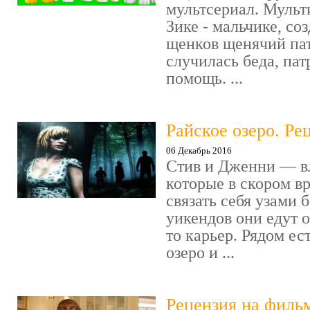
мультсериал. Мульт
Зике - мальчике, со
щенков щенячий пат
случилась беда, пат
помощь. ...
Райское озеро. Ре
06 Декабрь 2016
Стив и Дженни — в
которые в скором в
связать себя узами б
уикендов они едут о
то карьер. Рядом ес
озеро и ...
Рецензия на филь