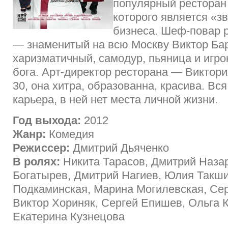
популярный ресторан
которого является «з
бизнеса. Шеф-повар 
— знаменитый на всю Москву Виктор Ба
харизматичный, самодур, пьяница и игрок
бога. Арт-директор ресторана — Виктори
30, она хитра, образованна, красива. Вс
карьера, в ней нет места личной жизни.
Год выхода:
2012
Жанр:
Комедия
Режиссер:
Дмитрий Дьяченко
В ролях:
Никита Тарасов, Дмитрий Наза
Богатырев, Дмитрий Нагиев, Юлия Такш
Подкаминская, Марина Могилевская, Сер
Виктор Хориняк, Сергей Епишев, Ольга 
Екатерина Кузнецова