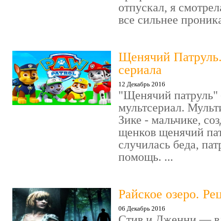
отпускал, я смотрел
все сильнее проника
Щенячий Патруль
сериала
12 Декабрь 2016
"Щенячий патруль" 
мультсериал. Мульт
Зике - мальчике, со
щенков щенячий пат
случилась беда, пат
помощь. ...
Райское озеро. Ре
06 Декабрь 2016
Стив и Дженни — в