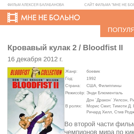
ФИЛЬМ АЛЕКСЕЯ БАЛАБАНОВА
САЙТ ФИЛЬМА "МНЕ НЕ БО
ПОПУЛ
Кровавый кулак 2 / Bloodfist II
16 декабря 2012 г.
Жанр:
боевик
Год:
1992
Страна:
США, Филиппины
Режиссёр:
Энди Блюменталь
Дон `Дракон` Уилсон, Р
В ролях:
Морис Смит, Тимоти Д. 
Ричард Хилл, Стив Род
Во второй части филь
чемпионов мира по кик