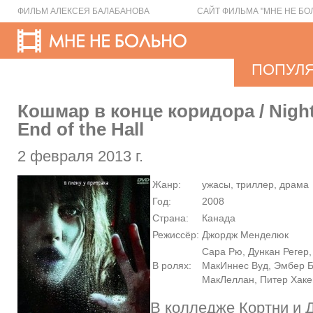
ФИЛЬМ АЛЕКСЕЯ БАЛАБАНОВА
САЙТ ФИЛЬМА "МНЕ НЕ БО
ПОПУЛ
Кошмар в конце коридора / Night
End of the Hall
2 февраля 2013 г.
Жанр:
ужасы, триллер, драма
Год:
2008
Страна:
Канада
Режиссёр:
Джордж Менделюк
Сара Рю, Дункан Регер,
В ролях:
МакИннес Вуд, Эмбер Б
МакЛеллан, Питер Хак
В колледже Кортни и 