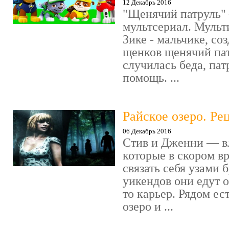
12 Декабрь 2016
"Щенячий патруль" 
мультсериал. Мульт
Зике - мальчике, со
щенков щенячий пат
случилась беда, пат
помощь. ...
Райское озеро. Ре
06 Декабрь 2016
Стив и Дженни — в
которые в скором в
связать себя узами б
уикендов они едут о
то карьер. Рядом ес
озеро и ...