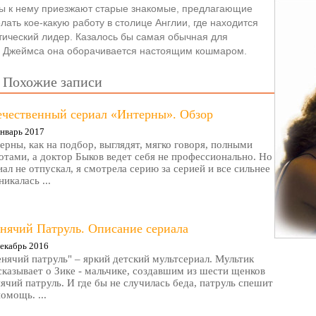
ы к нему приезжают старые знакомые, предлагающие
лать кое-какую работу в столице Англии, где находится
тический лидер. Казалось бы самая обычная для
я Джеймса она оборачивается настоящим кошмаром.
Похожие записи
ечественный сериал «Интерны». Обзор
нварь 2017
ерны, как на подбор, выглядят, мягко говоря, полными
отами, а доктор Быков ведет себя не профессионально. Но
иал не отпускал, я смотрела серию за серией и все сильнее
никалась ...
нячий Патруль. Описание сериала
екабрь 2016
нячий патруль" – яркий детский мультсериал. Мультик
сказывает о Зике - мальчике, создавшим из шести щенков
ячий патруль. И где бы не случилась беда, патруль спешит
помощь. ...