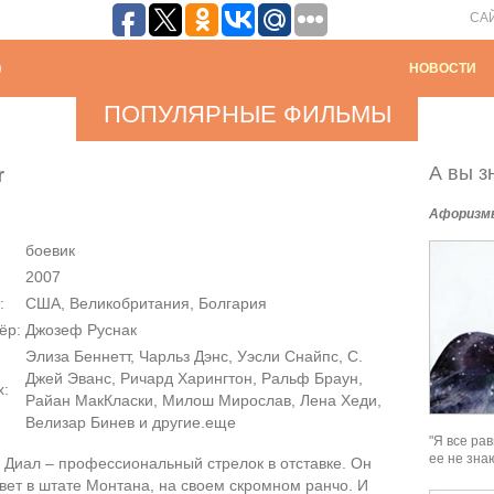
СА
НОВОСТИ
ПОПУЛЯРНЫЕ ФИЛЬМЫ
А вы зн
r
Афоризм
боевик
2007
:
США, Великобритания, Болгария
ёр:
Джозеф Руснак
Элиза Беннетт, Чарльз Дэнс, Уэсли Снайпс, С.
Джей Эванс, Ричард Харингтон, Ральф Браун,
х:
Райан МакКласки, Милош Мирослав, Лена Хеди,
Велизар Бинев и другие.еще
"Я все ра
ее не знаю
 Диал – профессиональный стрелок в отставке. Он
вет в штате Монтана, на своем скромном ранчо. И