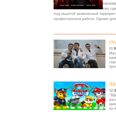
однажд
ему сде
под защитой захваченный террорис
профессионала работа. Однако дл
От
11 Я
Инт
иди
сер
про
Ще
12 Д
"Ще
рас
щен
на 