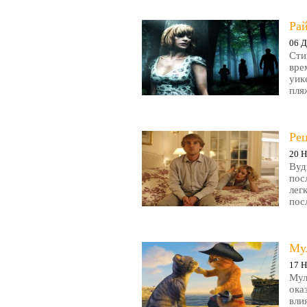
Рай
06 Д
Сти
вре
уик
пляж
Ре
20 Н
Вуд
пос
лег
пос
Му
17 Н
Мул
ока
вли