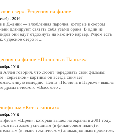
ское озеро. Рецензия на фильм
екабрь 2016
в и Дженни — влюблённая парочка, которые в скором
мени планируют связать себя узами брака. В один из
ендов они едут отдохнуть на какой-то карьер. Рядом есть
, чудесное озеро и ...
цензия на фильм «Полночь в Париже»
оябрь 2016
и Аллен говорил, что любит чередовать свои фильмы:
ле «серьезной» картины он всегда снимает
комысленную комедию. Лента «Полночь в Париже» вышла
ле драматического «Высокого ...
льтфильм «Кот в сапогах»
оябрь 2016
ьтфильм «Шрек», который вышел на экраны в 2001 году,
зался настолько успешным (в финансовом плане) и
ятельным (в плане техническом) анимационным проектом,