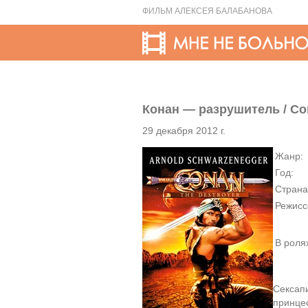
ФИЛЬМ АЛЕКСЕЯ БАЛАБАНОВА
Конан — разрушитель / Con
29 декабря 2012 г.
Жанр:
Год:
Страна
Режисс
В роля
Сексап
принцес