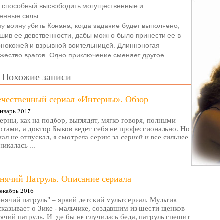
, способный высвободить могущественные и
венные силы.
у воину убить Конана, когда задание будет выполнено,
ушив ее девственности, дабы можно было принести ее в
ернокожей и взрывной воительницей. Длинноногая
жество врагов. Одно приключение сменяет другое.
Похожие записи
ечественный сериал «Интерны». Обзор
нварь 2017
ерны, как на подбор, выглядят, мягко говоря, полными
отами, а доктор Быков ведет себя не профессионально. Но
иал не отпускал, я смотрела серию за серией и все сильнее
никалась ...
нячий Патруль. Описание сериала
екабрь 2016
нячий патруль" – яркий детский мультсериал. Мультик
сказывает о Зике - мальчике, создавшим из шести щенков
ячий патруль. И где бы не случилась беда, патруль спешит