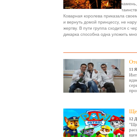
камень
таинст
Коварная королева приказала своем
и вернуть домой принцессу, не нар
жертву. В пути группа сходится с ч
дикарка способна одна уложить мно
От
11 Я
Инт
иди
сер
про
Ще
12 Д
"Ще
рас
щен