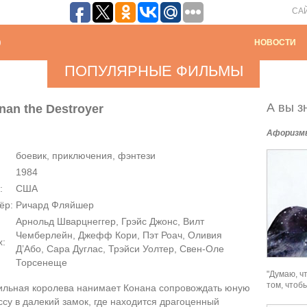
СА
НОВОСТИ
ПОПУЛЯРНЫЕ ФИЛЬМЫ
А вы зн
an the Destroyer
Афоризм
боевик, приключения, фэнтези
1984
:
США
ёр:
Ричард Фляйшер
Арнольд Шварцнеггер, Грэйс Джонс, Вилт
Чемберлейн, Джефф Кори, Пэт Роач, Оливия
х:
Д’Або, Сара Дуглас, Трэйси Уолтер, Свен-Оле
Торсенеще
"Думаю, ч
том, чтоб
ильная королева нанимает Конана сопровождать юную
су в далекий замок, где находится драгоценный