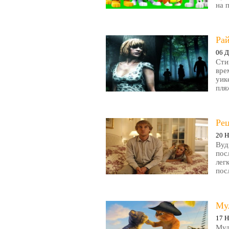
на 
Рай
06 Д
Сти
вре
уик
пляж
Ре
20 Н
Вуд
пос
лег
пос
Му
17 Н
Мул