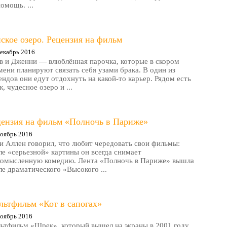
помощь. ...
ское озеро. Рецензия на фильм
екабрь 2016
в и Дженни — влюблённая парочка, которые в скором
мени планируют связать себя узами брака. В один из
ендов они едут отдохнуть на какой-то карьер. Рядом есть
, чудесное озеро и ...
цензия на фильм «Полночь в Париже»
оябрь 2016
и Аллен говорил, что любит чередовать свои фильмы:
ле «серьезной» картины он всегда снимает
комысленную комедию. Лента «Полночь в Париже» вышла
ле драматического «Высокого ...
льтфильм «Кот в сапогах»
оябрь 2016
ьтфильм «Шрек», который вышел на экраны в 2001 году,