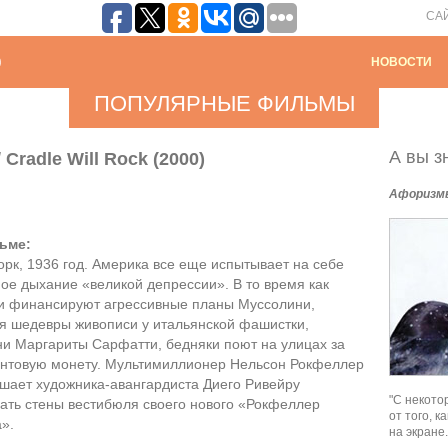
СА
НОВОСТИ
ПОПУЛЯРНЫЕ ФИЛЬМЫ
А вы зн
Cradle Will Rock (2000)
Афоризм
ьме:
рк, 1936 год. Америка все еще испытывает на себе
ое дыхание «великой депрессии». В то время как
и финансируют агрессивные планы Муссолини,
я шедевры живописи у итальянской фашистки,
и Маргариты Сарфатти, бедняки поют на улицах за
нтовую монету. Мультимиллионер Нельсон Рокфеллер
шает художника-авангардиста Диего Ривейру
"С некото
ать стены вестибюля своего нового «Рокфеллер
от того, 
».
на экране.