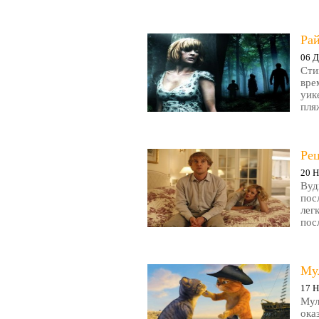
Рай
06 Д
Сти
вре
уик
пляж
Ре
20 Н
Вуд
пос
лег
пос
Му
17 Н
Мул
ока