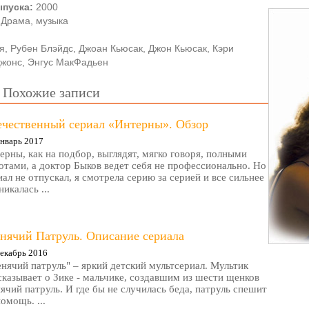
ыпуска:
2000
Драма, музыка
я, Рубен Блэйдс, Джоан Кьюсак, Джон Кьюсак, Кэри
Джонс, Энгус МакФадьен
Похожие записи
ечественный сериал «Интерны». Обзор
нварь 2017
ерны, как на подбор, выглядят, мягко говоря, полными
отами, а доктор Быков ведет себя не профессионально. Но
иал не отпускал, я смотрела серию за серией и все сильнее
никалась ...
нячий Патруль. Описание сериала
екабрь 2016
нячий патруль" – яркий детский мультсериал. Мультик
сказывает о Зике - мальчике, создавшим из шести щенков
ячий патруль. И где бы не случилась беда, патруль спешит
помощь. ...