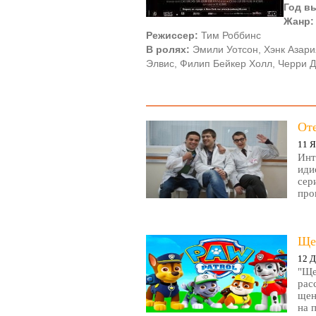
Год в
Жанр:
Режиссер:
Тим Роббинс
В ролях:
Эмили Уотсон, Хэнк Азари
Элвис, Филип Бейкер Холл, Черри 
От
11 Я
Инт
иди
сер
про
Ще
12 Д
"Ще
рас
щен
на 