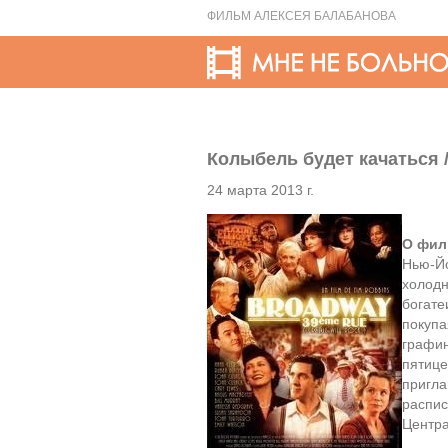
ФИЛЬМ АЛЕКСЕЯ БАЛАБАНОВА
Колыбель будет качаться / 
24 марта 2013 г.
О фил
Нью-Йо
холодн
богате
покупа
графин
пятице
пригла
распис
Центра