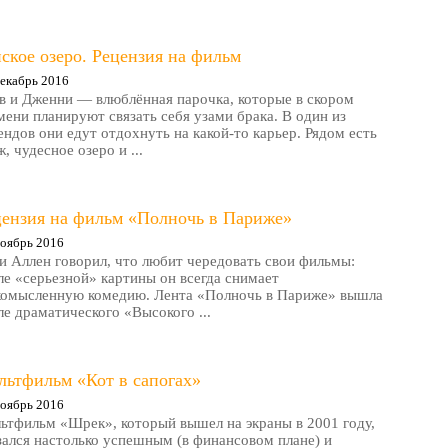
ское озеро. Рецензия на фильм
екабрь 2016
в и Дженни — влюблённая парочка, которые в скором
мени планируют связать себя узами брака. В один из
ендов они едут отдохнуть на какой-то карьер. Рядом есть
, чудесное озеро и ...
цензия на фильм «Полночь в Париже»
оябрь 2016
и Аллен говорил, что любит чередовать свои фильмы:
ле «серьезной» картины он всегда снимает
комысленную комедию. Лента «Полночь в Париже» вышла
ле драматического «Высокого ...
льтфильм «Кот в сапогах»
оябрь 2016
ьтфильм «Шрек», который вышел на экраны в 2001 году,
зался настолько успешным (в финансовом плане) и