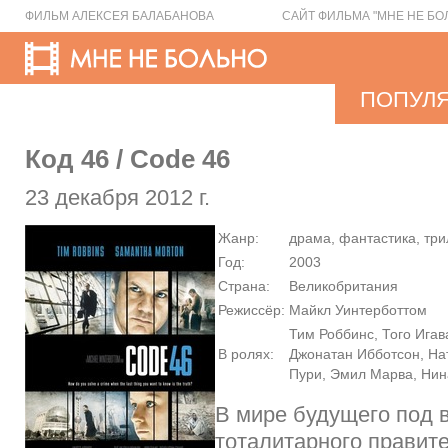
ФИЛЬМ АЛЕКСЕЯ БАЛАБАНОВА
САЙТ ФИЛЬМА "МНЕ НЕ БО
ПОПУЛ
Код 46 / Code 46
23 декабря 2012 г.
Жанр:
драма, фантастика, тр
Год:
2003
Страна:
Великобритания
Режиссёр:
Майкл Уинтерботтом
Тим Роббинс, Того Игав
В ролях:
Джонатан Ибботсон, На
Пури, Эмил Марва, Ни
В мире будущего под 
тоталитарного правит