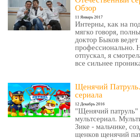
Обзор
11 Январь 2017
Интерны, как на под
мягко говоря, полн
доктор Быков ведет 
профессионально. Н
отпускал, я смотрел
все сильнее проника
Щенячий Патруль
сериала
12 Декабрь 2016
"Щенячий патруль" 
мультсериал. Мульт
Зике - мальчике, со
щенков щенячий пат