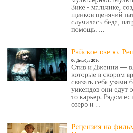
Зике - мальчике, со
щенков щенячий пат
случилась беда, пат
помощь. ...
Райское озеро. Ре
06 Декабрь 2016
Стив и Дженни — в
которые в скором в
связать себя узами б
уикендов они едут о
то карьер. Рядом ес
озеро и ...
Рецензия на филь