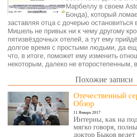
Марбеллу в своем Asto
Бонда), который ломае
заставляя отца с дочерью остановиться 
Мишель не привык ни к чему другому кр
пятизвёздочных отелей, а тут ему прийд
долгое время с простыми людьми, да ещ
что, в итоге, поможет ему изменить отно
некоторым, далеко не второстепенным,
Похожие записи
Отечественный се
Обзор
11 Январь 2017
Интерны, как на под
мягко говоря, полн
доктор Быков ведет 