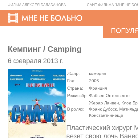
ФИЛЬМ АЛЕКСЕЯ БАЛАБАНОВА
САЙТ ФИЛЬМА "МНЕ НЕ БО
ПОПУЛ
Кемпинг / Camping
6 февраля 2013 г.
Жанр:
комедия
Год:
2006
Страна:
Франция
Режиссёр:
Фабьен Онтеньенте
Жерар Ланвен, Клод Бр
В ролях:
Франк Дубоск, Матильд
Константиниеще
Пластический хирург
везёт свою дочь Ванес