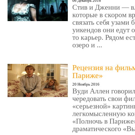
06 Декабрь 2016
Стив и Дженни — в
которые в скором в
связать себя узами б
уикендов они едут о
то карьер. Рядом ес
озеро и ...
Рецензия на филь
Париже»
20 Ноябрь 2016
Вуди Аллен говорил
чередовать свои фи
«серьезной» картин
легкомысленную ко
«Полночь в Париже
драматического «Выс