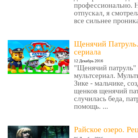
профессионально. Н
отпускал, я смотрел
все сильнее проника
Щенячий Патруль
сериала
12 Декабрь 2016
"Щенячий патруль" 
мультсериал. Мульт
Зике - мальчике, со
щенков щенячий пат
случилась беда, пат
помощь. ...
Райское озеро. Ре