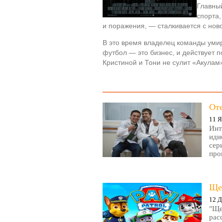
Главны
спорта
и поражения, — сталкивается с нов
В это время владелец команды умира
футбол — это бизнес, и действует 
Кристиной и Тони не сулит «Акулам
От
11 Я
Инт
иди
сер
про
Ще
12 Д
"Ще
рас