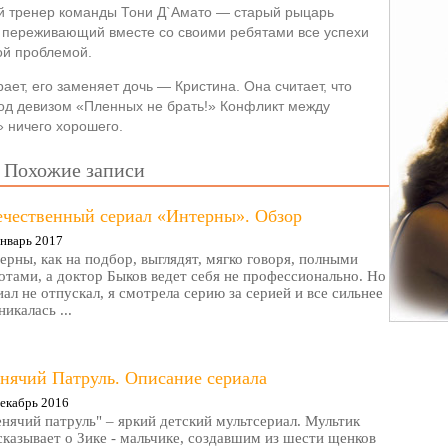
й тренер команды Тони Д`Амато — старый рыцарь
, переживающий вместе со своими ребятами все успехи
ой проблемой.
ет, его заменяет дочь — Кристина. Она считает, что
под девизом «Пленных не брать!» Конфликт между
» ничего хорошего.
Похожие записи
ечественный сериал «Интерны». Обзор
нварь 2017
ерны, как на подбор, выглядят, мягко говоря, полными
отами, а доктор Быков ведет себя не профессионально. Но
иал не отпускал, я смотрела серию за серией и все сильнее
никалась ...
нячий Патруль. Описание сериала
екабрь 2016
нячий патруль" – яркий детский мультсериал. Мультик
сказывает о Зике - мальчике, создавшим из шести щенков