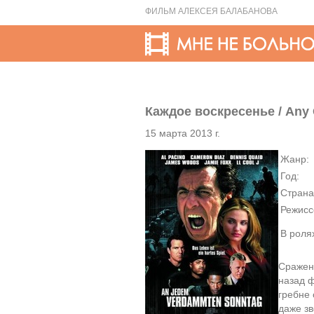
ФИЛЬМ АЛЕКСЕЯ БАЛАБАНОВА
Каждое воскресенье / Any
15 марта 2013 г.
Жанр:
Год:
Страна
Режисс
В роля
Сражен
назад 
гребне 
даже зв