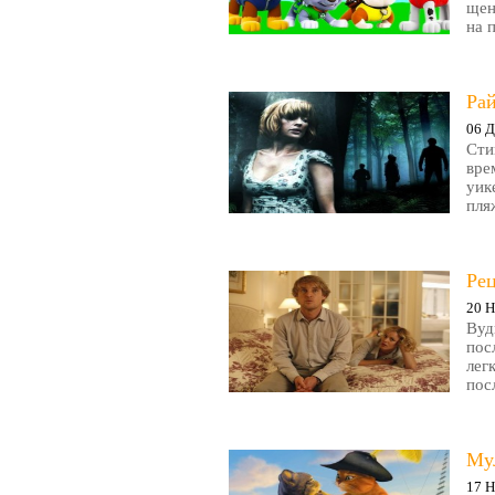
щен
на 
Рай
06 Д
Сти
вре
уик
пляж
Ре
20 Н
Вуд
пос
лег
пос
Му
17 Н