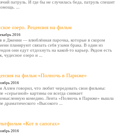
ячий патруль. И где бы не случилась беда, патруль спешит
помощь. ...
ское озеро. Рецензия на фильм
екабрь 2016
в и Дженни — влюблённая парочка, которые в скором
мени планируют связать себя узами брака. В один из
ендов они едут отдохнуть на какой-то карьер. Рядом есть
, чудесное озеро и ...
цензия на фильм «Полночь в Париже»
оябрь 2016
и Аллен говорил, что любит чередовать свои фильмы:
ле «серьезной» картины он всегда снимает
комысленную комедию. Лента «Полночь в Париже» вышла
ле драматического «Высокого ...
льтфильм «Кот в сапогах»
оябрь 2016