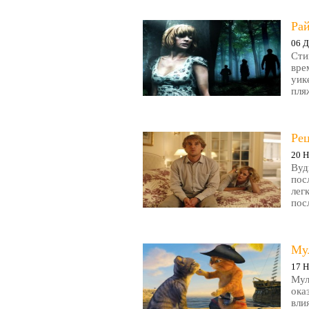
Рай
06 Д
Сти
вре
уик
пляж
Ре
20 Н
Вуд
пос
лег
пос
Му
17 Н
Мул
ока
вли