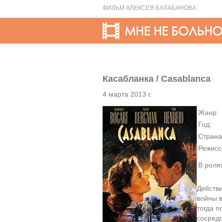
ФИЛЬМ АЛЕКСЕЯ БАЛАБАНОВА
Касабланка / Casablanca
4 марта 2013 г.
Жанр:
Год:
Страна
Режисс
В роля
Действ
войны в
тогда 
сосредо