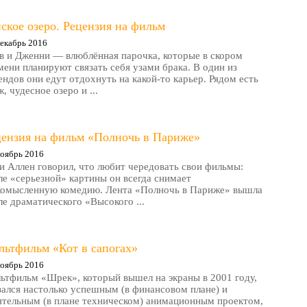
ское озеро. Рецензия на фильм
екабрь 2016
в и Дженни — влюблённая парочка, которые в скором
мени планируют связать себя узами брака. В один из
ендов они едут отдохнуть на какой-то карьер. Рядом есть
, чудесное озеро и ...
цензия на фильм «Полночь в Париже»
оябрь 2016
и Аллен говорил, что любит чередовать свои фильмы:
ле «серьезной» картины он всегда снимает
комысленную комедию. Лента «Полночь в Париже» вышла
ле драматического «Высокого ...
льтфильм «Кот в сапогах»
оябрь 2016
ьтфильм «Шрек», который вышел на экраны в 2001 году,
зался настолько успешным (в финансовом плане) и
ятельным (в плане техническом) анимационным проектом,