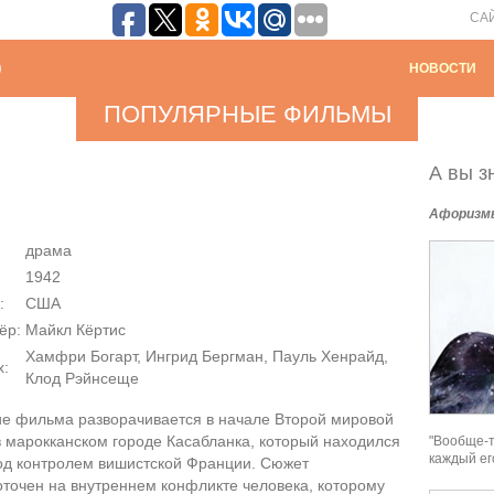
СА
НОВОСТИ
ПОПУЛЯРНЫЕ ФИЛЬМЫ
А вы зн
Афоризм
драма
1942
:
США
ёр:
Майкл Кёртис
Хамфри Богарт, Ингрид Бергман, Пауль Хенрайд,
х:
Клод Рэйнсеще
ие фильма разворачивается в начале Второй мировой
 марокканском городе Касабланка, который находился
"Вообще-т
каждый ег
под контролем вишистской Франции. Сюжет
точен на внутреннем конфликте человека, которому