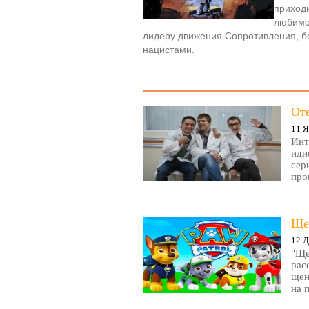
приходи
любимо
лидеру движения Сопротивления, б
нацистами.
От
11 Я
Инт
иди
сер
про
Ще
12 Д
"Ще
рас
щен
на 