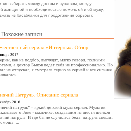
тся выбирать между долгом и чувством, между
й женщиной и необходимостью помочь ей и её мужу,
ежать из Касабланки для продолжения борьбы с
Похожие записи
ечественный сериал «Интерны». Обзор
нварь 2017
ерны, как на подбор, выглядят, мягко говоря, полными
отами, а доктор Быков ведет себя не профессионально. Но
иал не отпускал, я смотрела серию за серией и все сильнее
никалась ...
нячий Патруль. Описание сериала
екабрь 2016
нячий патруль" – яркий детский мультсериал. Мультик
сказывает о Зике - мальчике, создавшим из шести щенков
ячий патруль. И где бы не случилась беда, патруль спешит
помощь. ...